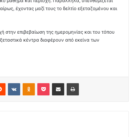
δικό μάθημα και περιοχή. Παράλληλα, υπενθυμίζεται
καίρως, έχοντας μαζί τους το δελτίο εξεταζομένου και
χή στην επιβεβαίωση της ημερομηνίας και του τόπου
εξεταστικά κέντρα διαφέρουν από εκείνα των
erest
Reddit
VKontakte
Odnoklassniki
Pocket
Share via Email
Print