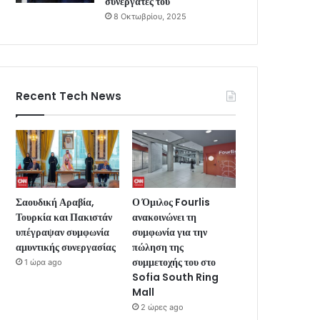
συνεργάτες του
8 Οκτωβρίου, 2025
Recent Tech News
Σαουδική Αραβία,
Ο Όμιλος Fourlis
Τουρκία και Πακιστάν
ανακοινώνει τη
υπέγραψαν συμφωνία
συμφωνία για την
αμυντικής συνεργασίας
πώληση της
συμμετοχής του στο
1 ώρα ago
Sofia South Ring
Mall
2 ώρες ago