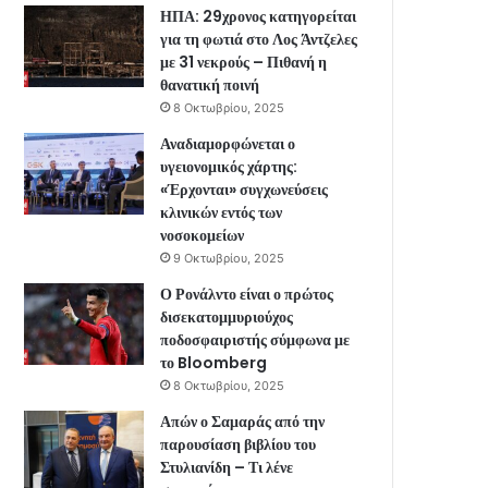
ΗΠΑ: 29χρονος κατηγορείται
για τη φωτιά στο Λος Άντζελες
με 31 νεκρούς – Πιθανή η
θανατική ποινή
8 Οκτωβρίου, 2025
Αναδιαμορφώνεται ο
υγειονομικός χάρτης:
«Έρχονται» συγχωνεύσεις
κλινικών εντός των
νοσοκομείων
9 Οκτωβρίου, 2025
Ο Ρονάλντο είναι ο πρώτος
δισεκατομμυριούχος
ποδοσφαιριστής σύμφωνα με
το Bloomberg
8 Οκτωβρίου, 2025
Απών ο Σαμαράς από την
παρουσίαση βιβλίου του
Στυλιανίδη – Τι λένε