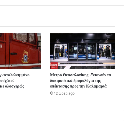
εγκαταλελειμμένο
Μετρό Θεσσαλονίκης: Ξεκινούν τα
Μοσχάτο:
δοκιμαστικά δρομολόγια της
κε ολοσχερώς
επέκτασης προς την Καλαμαριά
12 ώρες ago