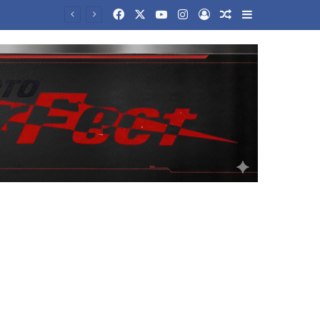
Facebook
X
YouTube
Instagram
Log In
Random Article
Sidebar
νεργασίας