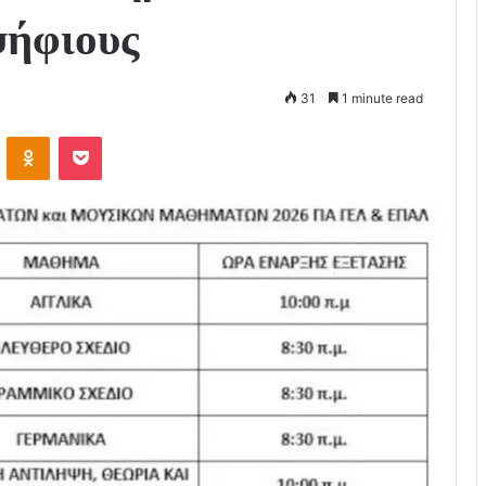
ψήφιους
31
1 minute read
VKontakte
Odnoklassniki
Pocket