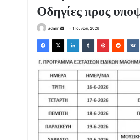
Οδηγίες προς υπο
Send
admin
1 Ιουνίου, 2026
an
Facebook
X
LinkedIn
Tumblr
Pinterest
Reddit
email