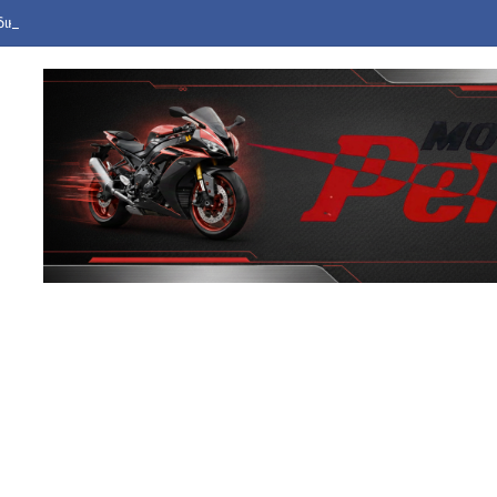
ική Αραβία, Τουρκία και Πακιστάν υπέγραψαν συμφωνία αμυντικής συ