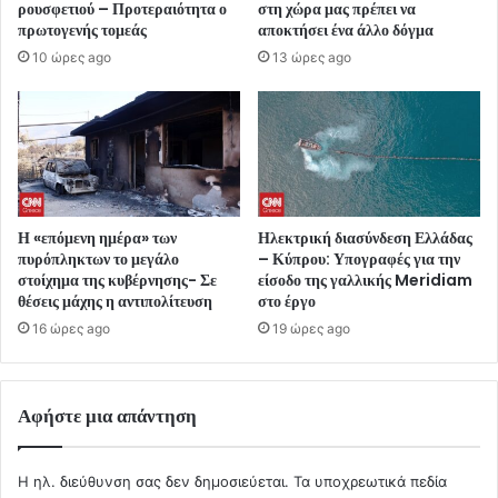
ρουσφετιού – Προτεραιότητα ο
στη χώρα μας πρέπει να
πρωτογενής τομεάς
αποκτήσει ένα άλλο δόγμα
10 ώρες ago
13 ώρες ago
Η «επόμενη ημέρα» των
Ηλεκτρική διασύνδεση Ελλάδας
πυρόπληκτων το μεγάλο
– Κύπρου: Υπογραφές για την
στοίχημα της κυβέρνησης- Σε
είσοδο της γαλλικής Meridiam
θέσεις μάχης η αντιπολίτευση
στο έργο
16 ώρες ago
19 ώρες ago
Αφήστε μια απάντηση
Η ηλ. διεύθυνση σας δεν δημοσιεύεται.
Τα υποχρεωτικά πεδία