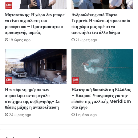
Μητσοτάκης: Η χώρα δεν μπορεί
Ανδρουλάκης από Πόρτο
να είναι αιχμάλωτη του
Γερμενό: Η πολιτική προστασία
ρουσφετιού – Προτεραιότητα ο
στη χώρα μας πρέπει να
πρωτογενής τομεάς
αποκτήσει ένα άλλο δόγμα
18 ώρες ago
21 ώρες ago
Η «επόμενη ημέρα» των
Ηλεκτρική διασύνδεση Ελλάδας
πυρόπληκτων το μεγάλο
– Κύπρου: Υπογραφές για την
στοίχημα της κυβέρνησης- Σε
είσοδο της γαλλικής Meridiam
θέσεις μάχης η αντιπολίτευση
στο έργο
24 ώρες ago
1 ημέρα ago