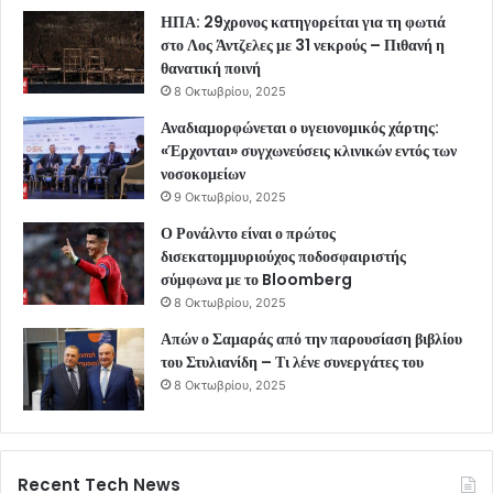
ΗΠΑ: 29χρονος κατηγορείται για τη φωτιά
στο Λος Άντζελες με 31 νεκρούς – Πιθανή η
θανατική ποινή
8 Οκτωβρίου, 2025
Αναδιαμορφώνεται ο υγειονομικός χάρτης:
«Έρχονται» συγχωνεύσεις κλινικών εντός των
νοσοκομείων
9 Οκτωβρίου, 2025
Ο Ρονάλντο είναι ο πρώτος
δισεκατομμυριούχος ποδοσφαιριστής
σύμφωνα με το Bloomberg
8 Οκτωβρίου, 2025
Απών ο Σαμαράς από την παρουσίαση βιβλίου
του Στυλιανίδη – Τι λένε συνεργάτες του
8 Οκτωβρίου, 2025
Recent Tech News