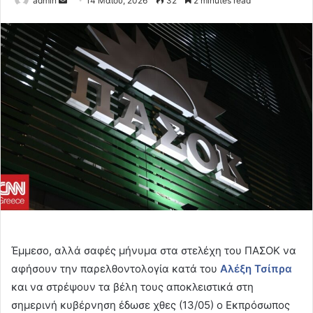
admin
14 Μαΐου, 2026
32
2 minutes read
an
email
Έμμεσο, αλλά σαφές μήνυμα στα στελέχη του ΠΑΣΟΚ να
αφήσουν την παρελθοντολογία κατά του
Αλέξη Τσίπρα
και να στρέψουν τα βέλη τους αποκλειστικά στη
σημερινή κυβέρνηση έδωσε χθες (13/05) ο Εκπρόσωπος