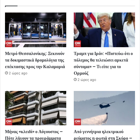
Μετρό Θεσσαλονίκης: Ξεκινούν
Τραμπ για Ιράν: «Πιστεύω ότι ο
τα δοκιμαστικά δρομολόγια της
πόλεμος θα τελειώσει αρκετά
επέκτασης προς την Καλαμαριά
σύντομα» – Τι είπε για το
Ορμούζ
2 ώρες ago
2 ώρες ago
Μήνας «κλειδί» ο Αύγουστος –
Από γεννήτρια ηλεκτρικού
Πότε λήγουν τα προγράμματα
ρεύματος η φωτιά στη Σκύρο –