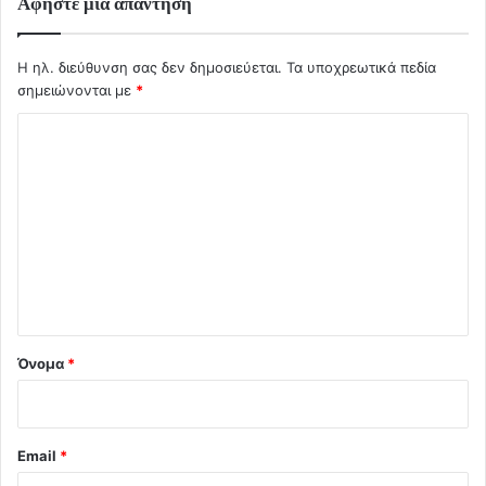
Αφήστε μια απάντηση
Η ηλ. διεύθυνση σας δεν δημοσιεύεται.
Τα υποχρεωτικά πεδία
σημειώνονται με
*
Σ
χ
ό
λ
ι
ο
*
Όνομα
*
Email
*