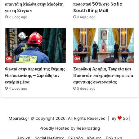
απαντά η Μελόνι στην Μαδρίτη
ποσοστού 50% στο Sofia
για τη Σένγκεν
South Ring Mall
2 ώρες ago
3 ώρες ago
Φωτιά στην περιοχή της Θέρμης
Σαουδική Αραβία, Τουρκία και
Θεσσαλονίκης – Σηκώθηκαν
Πακιστάν υπέγραψαν συμφωνία
εναέρια μέσα
αμυντικής συνεργασίας
4 ώρες ago
5 ώρες ago
Mparaki.gr © Copyright 2026, All Rights Reserved | By
Sp
|
Proudly Hosted by
RealHosting
Αρχική
Social NetWork
Ελλάδα
Κόσμος
Πολιτική