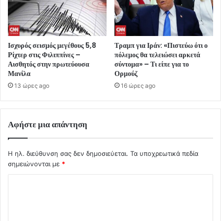
Ισχυρός σεισμός μεγέθους 5,8
Τραμπ για Ιράν: «Πιστεύω ότι ο
Ρίχτερ στις Φιλιππίνες –
πόλεμος θα τελειώσει αρκετά
Αισθητός στην πρωτεύουσα
σύντομα» – Τι είπε για το
Μανίλα
Ορμούζ
13 ώρες ago
16 ώρες ago
Αφήστε μια απάντηση
Η ηλ. διεύθυνση σας δεν δημοσιεύεται.
Τα υποχρεωτικά πεδία
σημειώνονται με
*
Σ
χ
ό