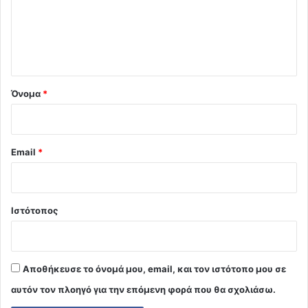
λ
ι
ο
*
Όνομα
*
Email
*
Ιστότοπος
Αποθήκευσε το όνομά μου, email, και τον ιστότοπο μου σε
αυτόν τον πλοηγό για την επόμενη φορά που θα σχολιάσω.