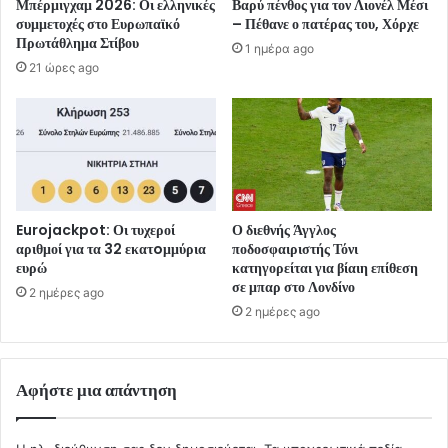
Μπέρμιγχαμ 2026: Οι ελληνικές
Βαρύ πένθος για τον Λιονέλ Μέσι
συμμετοχές στο Ευρωπαϊκό
– Πέθανε ο πατέρας του, Χόρχε
Πρωτάθλημα Στίβου
1 ημέρα ago
21 ώρες ago
Eurojackpot: Οι τυχεροί
Ο διεθνής Άγγλος
αριθμοί για τα 32 εκατoμμύρια
ποδοσφαιριστής Τόνι
ευρώ
κατηγορείται για βίαιη επίθεση
σε μπαρ στο Λονδίνο
2 ημέρες ago
2 ημέρες ago
Αφήστε μια απάντηση