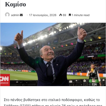
Κομίσο
Send
admin
17 Ιανουαρίου, 2026
69
1 minute read
an
email
Στο πένθος βυθίστηκε στο ιταλικό ποδόσφαιρο, καθώς το
Σάββατο (17/01) πέθανε σε ηλικία 76 ετών ο πρόεδρος της