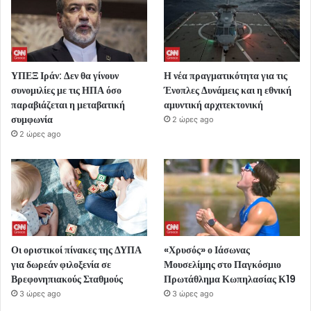
ΥΠΕΞ Ιράν: Δεν θα γίνουν
Η νέα πραγματικότητα για τις
συνομιλίες με τις ΗΠΑ όσο
Ένοπλες Δυνάμεις και η εθνική
παραβιάζεται η μεταβατική
αμυντική αρχιτεκτονική
συμφωνία
2 ώρες ago
2 ώρες ago
Οι οριστικοί πίνακες της ΔΥΠΑ
«Χρυσός» ο Ιάσωνας
για δωρεάν φιλοξενία σε
Μουσελίμης στο Παγκόσμιο
Βρεφονηπιακούς Σταθμούς
Πρωτάθλημα Κωπηλασίας Κ19
3 ώρες ago
3 ώρες ago