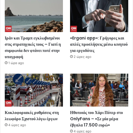
Ιράν και Τραμπ εγκλωβισμένοι
«Ergani app»: Γρήγορες και
στις στρατηγικές τους – Γιατί η
απλές προσλήψεις μέσω κινητού
συμφωνία δεν φτάνει ποτέ στην
για εργοδότες
υπογραφή
2 ώρες ago
1 ώρα ago
Κυκλοφοριακές ρυθμίσεις στη
Ηθοποιός του Χάρι Πότερ στο
λεωφόρο Σχιστού λόγω έργων
OnlyFans – «Σε μία μέρα
έβγαλα 17.500 ευρώ»
4 ώρες ago
4 ώρες ago