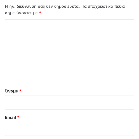
Η ηλ. διεύθυνση σας δεν δημοσιεύεται.
Τα υποχρεωτικά πεδία
σημειώνονται με
*
Σ
χ
ό
λ
ι
ο
*
Όνομα
*
Email
*