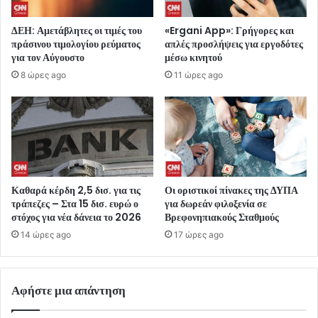
ΔΕΗ: Αμετάβλητες οι τιμές του
«Ergani App»: Γρήγορες και
πράσινου τιμολογίου ρεύματος
απλές προσλήψεις για εργοδότες
για τον Αύγουστο
μέσω κινητού
8 ώρες ago
11 ώρες ago
Καθαρά κέρδη 2,5 δισ. για τις
Οι οριστικοί πίνακες της ΔΥΠΑ
τράπεζες – Στα 15 δισ. ευρώ ο
για δωρεάν φιλοξενία σε
στόχος για νέα δάνεια το 2026
Βρεφονηπιακούς Σταθμούς
14 ώρες ago
17 ώρες ago
Αφήστε μια απάντηση