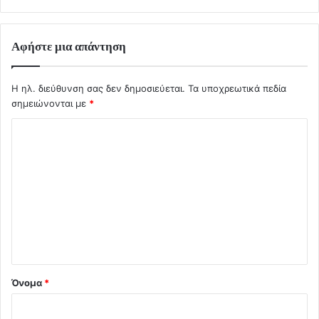
Αφήστε μια απάντηση
Η ηλ. διεύθυνση σας δεν δημοσιεύεται.
Τα υποχρεωτικά πεδία
σημειώνονται με
*
Σ
χ
ό
λ
ι
ο
*
Όνομα
*