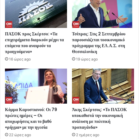
ΠΑΣΟΚ προς Σκέρτσο: «Τα
Τσίπρας: Στις 2 Σεπτεμβρίου
επιχειρήματα διαρκούν μέχρι τα
παρουσιάζεται τοοικονομικό
επόμενα που αναιρούν τα
πρόγραμμα της ΕΛ.Α.Σ. στη
προηγούμενα»
Θεσσαλονίκη
16 ώρες ago
19 ώρες ago
Κόμμα Καρυστιανού: Οι 79
Άκης Σκέρτσος: «Το ΠΑΣΟΚ
πρώτες ημέρες – Οι
υποκαθιστά την οικονομική
αποχωρήσεις και το βαθύ
ανάλυση με πολιτική
«ρήγμα» με την ηγεσία
προπαγάνδα»
22 ώρες ago
2 ημέρες ago