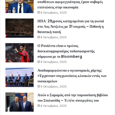
υποθέσεων αφερεγγυότητας έχουν σοβαρές
επιπτώσεις στην οικονομία
8 Οκτωβρίου, 2025
ΗΠΑ: 29χρονος κατηγορείται για τη φωτιά
στο Λος Άντζελες με 31 νεκρούς – Πιθανή η
θανατική ποινή
8 Οκτωβρίου, 2025
Ο Ρονάλντο είναι ο πρώτος
δισεκατομμυριούχος ποδοσφαιριστής
σύμφωνα με το Bloomberg
8 Οκτωβρίου, 2025
Αναδιαμορφώνεται ο υγειονομικός χάρτης:
«Έρχονται» συγχωνεύσεις κλινικών εντός των
νοσοκομείων
9 Οκτωβρίου, 2025
Απών ο Σαμαράς από την παρουσίαση βιβλίου
του Στυλιανίδη – Τι λένε συνεργάτες του
8 Οκτωβρίου, 2025