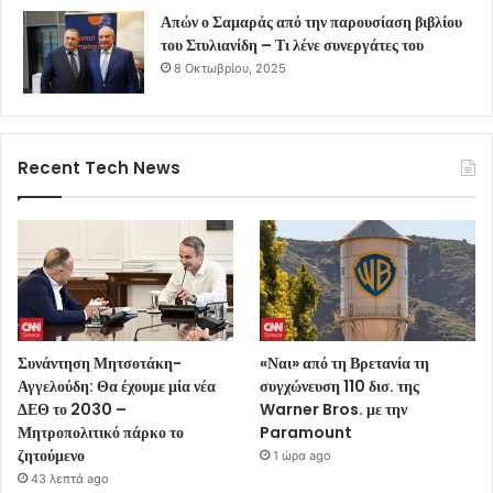
Απών ο Σαμαράς από την παρουσίαση βιβλίου
του Στυλιανίδη – Τι λένε συνεργάτες του
8 Οκτωβρίου, 2025
Recent Tech News
Συνάντηση Μητσοτάκη-
«Ναι» από τη Βρετανία τη
Αγγελούδη: Θα έχουμε μία νέα
συγχώνευση 110 δισ. της
ΔΕΘ το 2030 –
Warner Bros. με την
Μητροπολιτικό πάρκο το
Paramount
ζητούμενο
1 ώρα ago
43 λεπτά ago