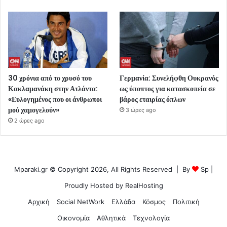
30 χρόνια από το χρυσό του
Γερμανία: Συνελήφθη Ουκρανός
Κακλαμανάκη στην Ατλάντα:
ως ύποπτος για κατασκοπεία σε
«Ευλογημένος που οι άνθρωποι
βάρος εταιρίας όπλων
μού χαμογελούν»
3 ώρες ago
2 ώρες ago
Mparaki.gr © Copyright 2026, All Rights Reserved | By
Sp
|
Proudly Hosted by
RealHosting
Αρχική
Social NetWork
Ελλάδα
Κόσμος
Πολιτική
Οικονομία
Αθλητικά
Τεχνολογία