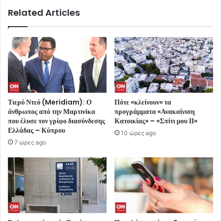
Related Articles
Τιερύ Ντεό (Meridiam): Ο
Πότε «κλείνουν» τα
άνθρωπος από την Μαρτινίκα
προγράμματα «Ανακαίνιση
που έλυσε τον γρίφο διασύνδεσης
Κατοικίας» – «Σπίτι μου ΙΙ»
Ελλάδας – Κύπρου
10 ώρες ago
7 ώρες ago