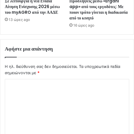
Σε λειτουργία η νέα Ενιαία
Προσλήψεις μέσω «Ergani
Αίτηση Ενίσχυσης 2026 μέσω
app» από τους εργοδότες: Με
του myAGRO από την ΑΑΔΕ
ποιον τρόπο γίνεται η διαδικασία
από το κινητό
13 ώρες ago
16 ώρες ago
Αφήστε μια απάντηση
Η ηλ. διεύθυνση σας δεν δημοσιεύεται.
Τα υποχρεωτικά πεδία
σημειώνονται με
*
Σ
χ
ό
λ
ι
ο