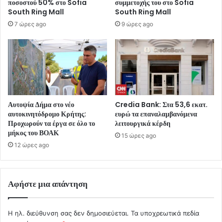
ποσοστού 50% στο Sofia
συμμετοχής του στο Sofia
South Ring Mall
South Ring Mall
7 ώρες ago
9 ώρες ago
Αυτοψία Δήμα στο νέο
Credia Bank: Στα 53,6 εκατ.
αυτοκινητόδρομο Κρήτης:
ευρώ τα επαναλαμβανόμενα
Προχωρούν τα έργα σε όλο το
λειτουργικά κέρδη
μήκος του ΒΟΑΚ
15 ώρες ago
12 ώρες ago
Αφήστε μια απάντηση
Η ηλ. διεύθυνση σας δεν δημοσιεύεται.
Τα υποχρεωτικά πεδία