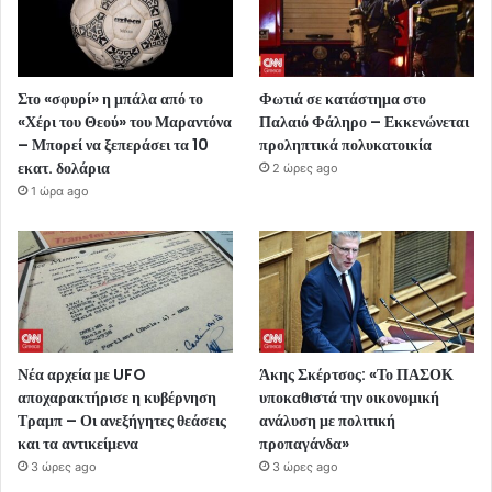
Στο «σφυρί» η μπάλα από το
Φωτιά σε κατάστημα στο
«Χέρι του Θεού» του Μαραντόνα
Παλαιό Φάληρο – Εκκενώνεται
– Μπορεί να ξεπεράσει τα 10
προληπτικά πολυκατοικία
εκατ. δολάρια
2 ώρες ago
1 ώρα ago
Νέα αρχεία με UFO
Άκης Σκέρτσος: «Το ΠΑΣΟΚ
αποχαρακτήρισε η κυβέρνηση
υποκαθιστά την οικονομική
Τραμπ – Οι ανεξήγητες θεάσεις
ανάλυση με πολιτική
και τα αντικείμενα
προπαγάνδα»
3 ώρες ago
3 ώρες ago