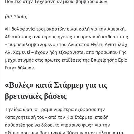
Πολίτες στην Τεχεράνη εν μέσω βομβαρδισμών
(AP Photo)
«Η δολοφονία τρομοκρατών είναι καλή για την Αμερική.
49 από τους ανώτερους ηγέτες του ιρανικού καθεστώτος
– συμπεριλαμβανομένου του Ανώτατου Ηγέτη Αγιατολάχ
Αλί Χαμενεΐ – έχουν ήδη εξαφανιστεί από προσώπου Γης
μέχρι στιγμής στις πρώτες επιθέσεις της Επιχείρησης Epic
Fury» δήλωσε.
«Βολές» κατά Στάρμερ για τις
βρετανικές βάσεις
Την ίδια ώρα, ο Τραμπ νωρίτερα εξέφρασε την
«απογοήτευσή του» από τον Κιρ Στάρμερ, επειδή
καθυστέρησε να δώσει το «πράσινο φως» για την
αξιοποίηση των βρετανικών βάσεων στον πόλεμο κατά