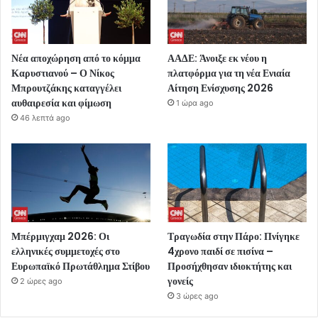
Νέα αποχώρηση από το κόμμα
ΑΑΔΕ: Άνοιξε εκ νέου η
Καρυστιανού – Ο Νίκος
πλατφόρμα για τη νέα Ενιαία
Μπρουτζάκης καταγγέλει
Αίτηση Ενίσχυσης 2026
αυθαιρεσία και φίμωση
1 ώρα ago
46 λεπτά ago
Μπέρμιγχαμ 2026: Οι
Τραγωδία στην Πάρο: Πνίγηκε
ελληνικές συμμετοχές στο
4χρονο παιδί σε πισίνα –
Ευρωπαϊκό Πρωτάθλημα Στίβου
Προσήχθησαν ιδιοκτήτης και
γονείς
2 ώρες ago
3 ώρες ago