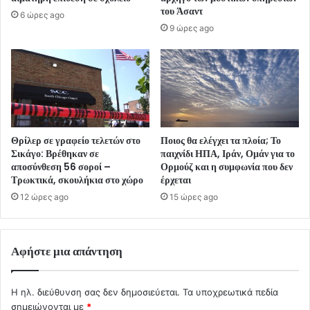
του Άσαντ
6 ώρες ago
9 ώρες ago
Θρίλερ σε γραφείο τελετών στο
Ποιος θα ελέγχει τα πλοία; Το
Σικάγο: Βρέθηκαν σε
παιχνίδι ΗΠΑ, Ιράν, Ομάν για το
αποσύνθεση 56 σοροί –
Ορμούζ και η συμφωνία που δεν
Τρωκτικά, σκουλήκια στο χώρο
έρχεται
12 ώρες ago
15 ώρες ago
Αφήστε μια απάντηση
Η ηλ. διεύθυνση σας δεν δημοσιεύεται.
Τα υποχρεωτικά πεδία
σημειώνονται με
*