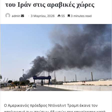
του Ιράν στις αραβικές χώρες
Send
admin
3 Μαρτίου, 2026
55
3 minutes read
an
email
Ο Αμερικανός πρόεδρος Ντόναλντ Τραμπ έκανε τον
απολογισμό των πρώτων 48 ωρών της επιχείρησης κατά