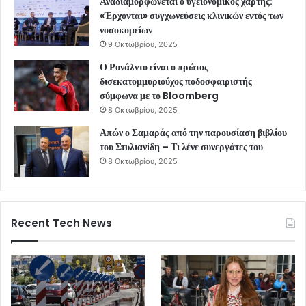
Αναδιαμορφώνεται ο υγειονομικός χάρτης:
«Έρχονται» συγχωνεύσεις κλινικών εντός των
νοσοκομείων
9 Οκτωβρίου, 2025
Ο Ρονάλντο είναι ο πρώτος
δισεκατομμυριούχος ποδοσφαιριστής
σύμφωνα με το Bloomberg
8 Οκτωβρίου, 2025
Απών ο Σαμαράς από την παρουσίαση βιβλίου
του Στυλιανίδη – Τι λένε συνεργάτες του
8 Οκτωβρίου, 2025
Recent Tech News