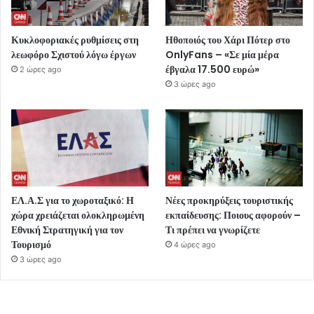
Κυκλοφοριακές ρυθμίσεις στη
Ηθοποιός του Χάρι Πότερ στο
λεωφόρο Σχιστού λόγω έργων
OnlyFans – «Σε μία μέρα
έβγαλα 17.500 ευρώ»
2 ώρες ago
3 ώρες ago
ΕΛ.Α.Σ για το χωροταξικό: Η
Νέες προκηρύξεις τουριστικής
χώρα χρειάζεται ολοκληρωμένη
εκπαίδευσης: Ποιους αφορούν –
Εθνική Στρατηγική για τον
Τι πρέπει να γνωρίζετε
Τουρισμό
4 ώρες ago
3 ώρες ago