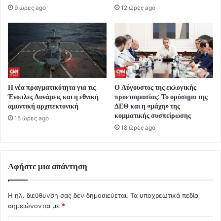
9 ώρες ago
12 ώρες ago
Η νέα πραγματικότητα για τις
Ο Αύγουστος της εκλογικής
Ένοπλες Δυνάμεις και η εθνική
προετοιμασίας: Το ορόσημο της
αμυντική αρχιτεκτονική
ΔΕΘ και η «μάχη» της
κομματικής συσπείρωσης
15 ώρες ago
18 ώρες ago
Αφήστε μια απάντηση
Η ηλ. διεύθυνση σας δεν δημοσιεύεται.
Τα υποχρεωτικά πεδία
σημειώνονται με
*