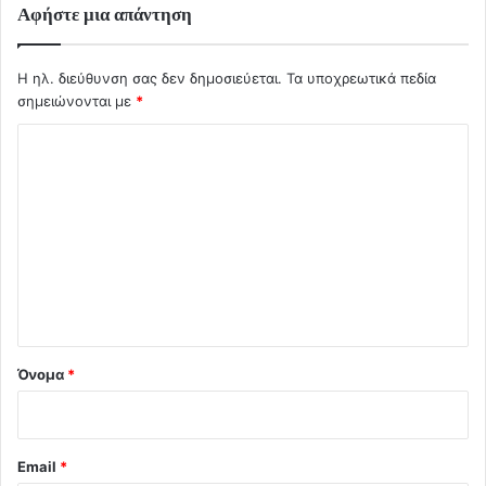
Αφήστε μια απάντηση
Η ηλ. διεύθυνση σας δεν δημοσιεύεται.
Τα υποχρεωτικά πεδία
σημειώνονται με
*
Σ
χ
ό
λ
ι
ο
*
Όνομα
*
Email
*