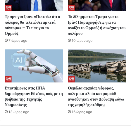
Τραμπ για Ιράν: «Πιστεύω ότι ο
Το δίλημμα του Τραμπ για το
πόλεμος θα τελειώσει αρκετά
Ιράν: Παραχωρήσεις για να
σύντομα» – Τι είπε για το
ανοίξει το Ορμούζ ή συνέχιση του
Ορμούζ
πολέμου
7 ώρες ago
10 ώρες ago
Επιστήμονες στις ΗΠΑ
Θεμέλια αρχαίας γέφυρας,
δημιούργησαν 16 νέους ιούς με τη
πολεμικά πλοία και μαμούθ
βοήθεια της Τεχνητής
αναδύθηκαν στον Δούναβη λόγω
Νοημοσύνης
της χαμηλής στάθμης
13 ώρες ago
16 ώρες ago