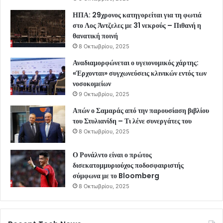
ΗΠΑ: 29χρονος κατηγορείται για τη φωτιά
στο Λος Άντζελες με 31 νεκρούς – Πιθανή η
θανατική ποινή
8 Οκτωβρίου, 2025
Αναδιαμορφώνεται ο υγειονομικός χάρτης:
«Έρχονται» συγχωνεύσεις κλινικών εντός των
νοσοκομείων
9 Οκτωβρίου, 2025
Απών ο Σαμαράς από την παρουσίαση βιβλίου
του Στυλιανίδη – Τι λένε συνεργάτες του
8 Οκτωβρίου, 2025
Ο Ρονάλντο είναι ο πρώτος
δισεκατομμυριούχος ποδοσφαιριστής
σύμφωνα με το Bloomberg
8 Οκτωβρίου, 2025