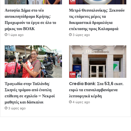
Αυτοψία Δήμα στο νέο
Μετρό Θεσσαλονίκης: Ξεκινούν
αυτοκινητόδρομο Κρήτης:
τις επόμενες μέρες τα
Προχωρούν τα έργα σε όλο το
δοκιμαστικά δρομολόγια
μήκος του ΒΟΑΚ
επέκτασης προς Καλαμαριά
1 ώρα ago
3 ώρες ago
Τραγωδία στην Ταϊλάνδη:
Credia Bank: Στα 53,6 εκατ.
Σκηνές τρόμου από ένοπλη
ευρώ τα επαναλαμβανόμενα
επίθεση σε σχολείο – Νεκροί
λειτουργικά κέρδη
μαθητές και δάσκαλοι
4 ώρες ago
3 ώρες ago