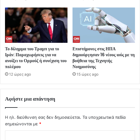
Το δίλημμα του Τραμπ για το
Επιστήμονες στις ΗΠΑ
Ιράν: Παραχωρήσεις για να
δημιούργησαν 16 νέους ιούς με τη
ανοίξει το Ορμούζ ή συνέχιση του
βοήθεια της Τεχνητής
πολέμου
Νοημοσύνης
12 ώρες ago
15 ώρες ago
Αφήστε μια απάντηση
Η ηλ. διεύθυνση σας δεν δημοσιεύεται.
Τα υποχρεωτικά πεδία
σημειώνονται με
*
Σ