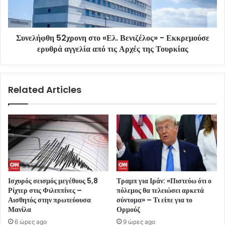
Συνελήφθη 52χρονη στο «Ελ. Βενιζέλος» - Εκκρεμούσε
ερυθρά αγγελία από τις Αρχές της Τουρκίας
Related Articles
Ισχυρός σεισμός μεγέθους 5,8
Τραμπ για Ιράν: «Πιστεύω ότι ο
Ρίχτερ στις Φιλιππίνες –
πόλεμος θα τελειώσει αρκετά
Αισθητός στην πρωτεύουσα
σύντομα» – Τι είπε για το
Μανίλα
Ορμούζ
6 ώρες ago
9 ώρες ago