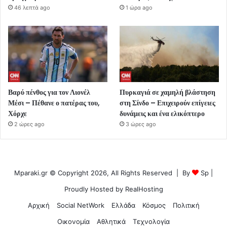
46 λεπτά ago
1 ώρα ago
Βαρύ πένθος για τον Λιονέλ
Πυρκαγιά σε χαμηλή βλάστηση
Μέσι – Πέθανε ο πατέρας του,
στη Σίνδο – Επιχειρούν επίγειες
Χόρχε
δυνάμεις και ένα ελικόπτερο
2 ώρες ago
3 ώρες ago
Mparaki.gr © Copyright 2026, All Rights Reserved | By
Sp
|
Proudly Hosted by
RealHosting
Αρχική
Social NetWork
Ελλάδα
Κόσμος
Πολιτική
Οικονομία
Αθλητικά
Τεχνολογία