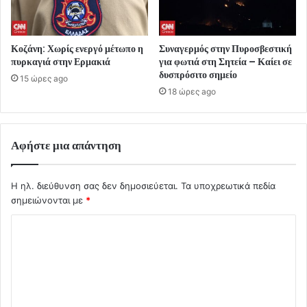
Κοζάνη: Χωρίς ενεργό μέτωπο η
Συναγερμός στην Πυροσβεστική
πυρκαγιά στην Ερμακιά
για φωτιά στη Σητεία – Καίει σε
δυσπρόσιτο σημείο
15 ώρες ago
18 ώρες ago
Αφήστε μια απάντηση
Η ηλ. διεύθυνση σας δεν δημοσιεύεται.
Τα υποχρεωτικά πεδία
σημειώνονται με
*
Σ
χ
ό
λ
ι