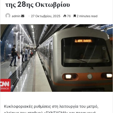
της 28ης Οκτωβρίου
Send
admin
27 Οκτωβρίου, 2025
76
2 minutes read
an
email
Κυκλοφοριακές ρυθμίσεις στη λειτουργία του μετρό,
κλείσιμο του σταθμού «ΣΥΝΤΑΓΜΑ» και προσωρινή