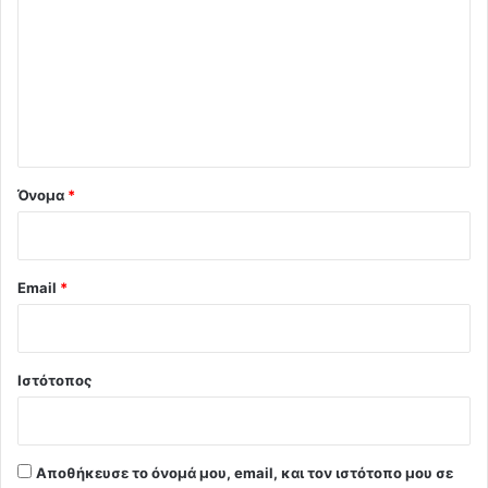
ό
λ
ι
ο
*
Όνομα
*
Email
*
Ιστότοπος
Αποθήκευσε το όνομά μου, email, και τον ιστότοπο μου σε