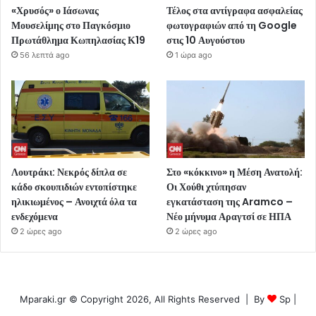
«Χρυσός» ο Ιάσωνας
Τέλος στα αντίγραφα ασφαλείας
Μουσελίμης στο Παγκόσμιο
φωτογραφιών από τη Google
Πρωτάθλημα Κωπηλασίας Κ19
στις 10 Αυγούστου
56 λεπτά ago
1 ώρα ago
Λουτράκι: Νεκρός δίπλα σε
Στο «κόκκινο» η Μέση Ανατολή:
κάδο σκουπιδιών εντοπίστηκε
Οι Χούθι χτύπησαν
ηλικιωμένος – Ανοιχτά όλα τα
εγκατάσταση της Aramco –
ενδεχόμενα
Νέο μήνυμα Αραγτσί σε ΗΠΑ
2 ώρες ago
2 ώρες ago
Mparaki.gr © Copyright 2026, All Rights Reserved | By
Sp
|