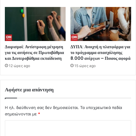
Διορισμοί: Αντίστροφη μέτρηση
ΔΥΠΑ: Ανοιχτή η πλατφόρμα για
για τις αιτήσεις σε Πρωτοβάθμια
το πρόγραμμα απασχόλησης
και Δευτεροβάθμια εκπαίδευση
8.000 ανέργων – Ποιους αφορά
12 ώρες ago
15 ώρες ago
Αφήστε μια απάντηση
Η ηλ. διεύθυνση σας δεν δημοσιεύεται.
Τα υποχρεωτικά πεδία
σημειώνονται με
*
Σ
χ