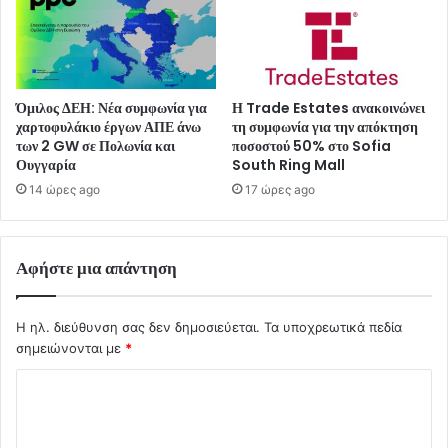
Όμιλος ΔΕΗ: Νέα συμφωνία για
Η Trade Estates ανακοινώνει
χαρτοφυλάκιο έργων ΑΠΕ άνω
τη συμφωνία για την απόκτηση
των 2 GW σε Πολωνία και
ποσοστού 50% στο Sofia
Ουγγαρία
South Ring Mall
14 ώρες ago
17 ώρες ago
Αφήστε μια απάντηση
Η ηλ. διεύθυνση σας δεν δημοσιεύεται.
Τα υποχρεωτικά πεδία
σημειώνονται με
*
Σ
χ
ό