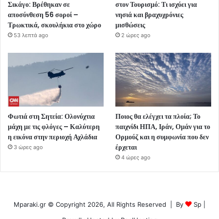
Σικάγο: Βρέθηκαν σε
στον Τουρισμό: Τι ισχύει για
αποσύνθεση 56 σοροί –
νησιά και βραχυχρόνιες
Τρωκτικά, σκουλήκια στο χώρο
μισθώσεις
53 λεπτά ago
2 ώρες ago
Φωτιά στη Σητεία: Ολονύχτια
Ποιος θα ελέγχει τα πλοία; Το
μάχη με τις φλόγες – Καλύτερη
παιχνίδι ΗΠΑ, Ιράν, Ομάν για το
η εικόνα στην περιοχή Αχλάδια
Ορμούζ και η συμφωνία που δεν
έρχεται
3 ώρες ago
4 ώρες ago
Mparaki.gr © Copyright 2026, All Rights Reserved | By
Sp
|