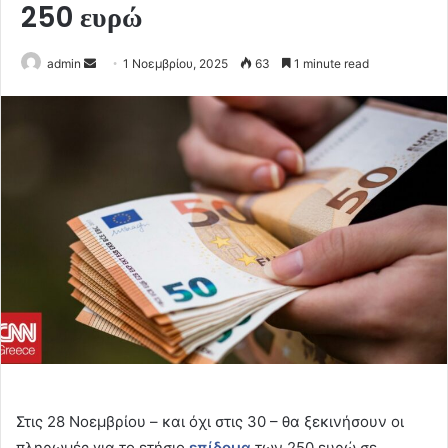
250 ευρώ
Send
admin
1 Νοεμβρίου, 2025
63
1 minute read
an
email
Στις 28 Νοεμβρίου – και όχι στις 30 – θα ξεκινήσουν οι
πληρωμές για το ετήσιο
επίδομα
των 250 ευρώ σε