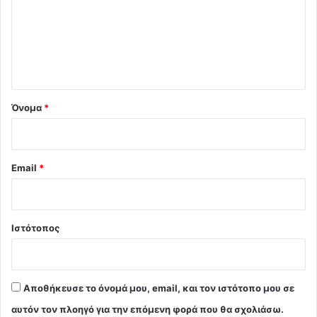
λ
ι
ο
*
Όνομα
*
Email
*
Ιστότοπος
Αποθήκευσε το όνομά μου, email, και τον ιστότοπο μου σε
αυτόν τον πλοηγό για την επόμενη φορά που θα σχολιάσω.