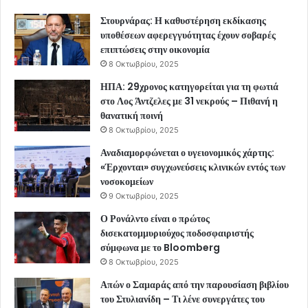
Στουρνάρας: Η καθυστέρηση εκδίκασης
υποθέσεων αφερεγγυότητας έχουν σοβαρές
επιπτώσεις στην οικονομία
8 Οκτωβρίου, 2025
ΗΠΑ: 29χρονος κατηγορείται για τη φωτιά
στο Λος Άντζελες με 31 νεκρούς – Πιθανή η
θανατική ποινή
8 Οκτωβρίου, 2025
Αναδιαμορφώνεται ο υγειονομικός χάρτης:
«Έρχονται» συγχωνεύσεις κλινικών εντός των
νοσοκομείων
9 Οκτωβρίου, 2025
Ο Ρονάλντο είναι ο πρώτος
δισεκατομμυριούχος ποδοσφαιριστής
σύμφωνα με το Bloomberg
8 Οκτωβρίου, 2025
Απών ο Σαμαράς από την παρουσίαση βιβλίου
του Στυλιανίδη – Τι λένε συνεργάτες του