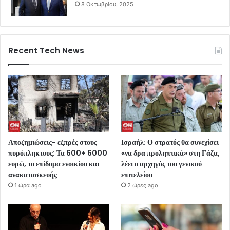
8 Οκτωβρίου, 2025
Recent Tech News
Αποζημιώσεις- εξπρές στους
Ισραήλ: Ο στρατός θα συνεχίσει
πυρόπληκτους: Τα 600+ 6000
«να δρα προληπτικά» στη Γάζα,
ευρώ, το επίδομα ενοικίου και
λέει ο αρχηγός του γενικού
ανακατασκευής
επιτελείου
1 ώρα ago
2 ώρες ago