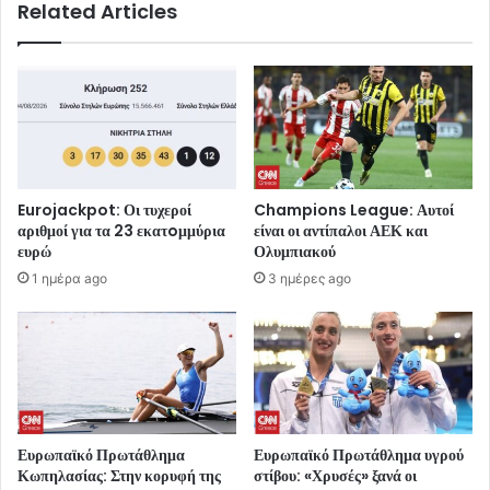
Related Articles
Eurojackpot: Οι τυχεροί
Champions League: Αυτοί
αριθμοί για τα 23 εκατoμμύρια
είναι οι αντίπαλοι ΑΕΚ και
ευρώ
Ολυμπιακού
1 ημέρα ago
3 ημέρες ago
Ευρωπαϊκό Πρωτάθλημα
Ευρωπαϊκό Πρωτάθλημα υγρού
Κωπηλασίας: Στην κορυφή της
στίβου: «Χρυσές» ξανά οι