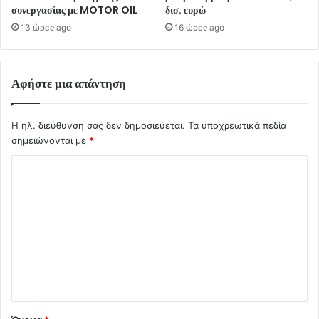
συνεργασίας με MOTOR OIL
δισ. ευρώ
13 ώρες ago
16 ώρες ago
Αφήστε μια απάντηση
Η ηλ. διεύθυνση σας δεν δημοσιεύεται.
Τα υποχρεωτικά πεδία
σημειώνονται με
*
Σ
χ
ό
λ
ι
ο
*