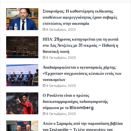
Στουρνάρας: Η καθυστέρηση εκδίκασης
υποθέσεων αφερεγγυότητας έχουν σοβαρές
επιπτώσεις στην οικονομία
8 Οκτωβρίου, 2025
ΗΠΑ: 29χρονος κατηγορείται για τη φωτιά
στο Λος Άντζελες με 31 νεκρούς – Πιθανή η
θανατική ποινή
8 Οκτωβρίου, 2025
Αναδιαμορφώνεται ο υγειονομικός χάρτης:
«Έρχονται» συγχωνεύσεις κλινικών εντός των
νοσοκομείων
9 Οκτωβρίου, 2025
Ο Ρονάλντο είναι ο πρώτος
δισεκατομμυριούχος ποδοσφαιριστής
σύμφωνα με το Bloomberg
8 Οκτωβρίου, 2025
Απών ο Σαμαράς από την παρουσίαση βιβλίου
του Στυλιανίδη – Τι λένε συνεργάτες του