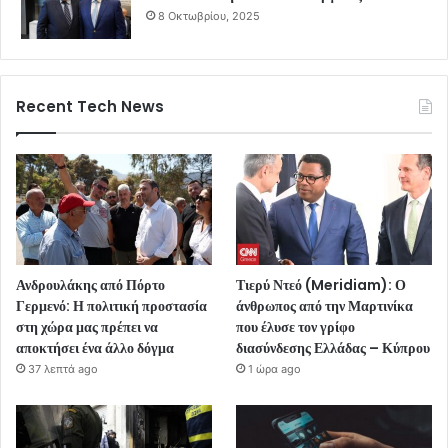
8 Οκτωβρίου, 2025
Recent Tech News
Ανδρουλάκης από Πόρτο
Τιερύ Ντεό (Meridiam): Ο
Γερμενό: Η πολιτική προστασία
άνθρωπος από την Μαρτινίκα
στη χώρα μας πρέπει να
που έλυσε τον γρίφο
αποκτήσει ένα άλλο δόγμα
διασύνδεσης Ελλάδας – Κύπρου
37 λεπτά ago
1 ώρα ago