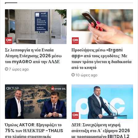
Σε λειτουργία η νέα Ενιαία
Προσλήψεις μέσω «Ergani
Αίτηση Ενίσχυσης 2026 μέσω
app» από τους εργοδότες: Με
του myAGRO από την ΑΑΔΕ
ποιον τρόπο γίνεται η διαδικασία
από το κινητό
7 ώρες ago
10 ώρες ago
Όμιλος AKTOR: Eξαγοράζει το
ΔΕΗ: Συνεχιζόμενη ισχυρή
75% των ΗΛΕΚΤΩΡ -THALIS
ανάπτυξη στο Α΄ εξάμηνο 2026
στο πλαίσιο στρατηγικής
με προσαρμοσμένο EBITDA 1,2