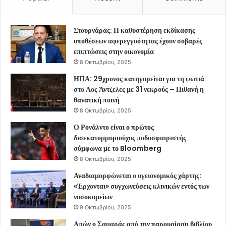
Στουρνάρας: Η καθυστέρηση εκδίκασης
υποθέσεων αφερεγγυότητας έχουν σοβαρές
επιπτώσεις στην οικονομία
8 Οκτωβρίου, 2025
ΗΠΑ: 29χρονος κατηγορείται για τη φωτιά
στο Λος Άντζελες με 31 νεκρούς – Πιθανή η
θανατική ποινή
8 Οκτωβρίου, 2025
Ο Ρονάλντο είναι ο πρώτος
δισεκατομμυριούχος ποδοσφαιριστής
σύμφωνα με το Bloomberg
8 Οκτωβρίου, 2025
Αναδιαμορφώνεται ο υγειονομικός χάρτης:
«Έρχονται» συγχωνεύσεις κλινικών εντός των
νοσοκομείων
9 Οκτωβρίου, 2025
Απών ο Σαμαράς από την παρουσίαση βιβλίου