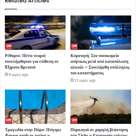
Related Articles
Ρέθυμνο: Πέντε νεαροί
Κομοτηνή: Στο νοσοκομείο
συνελήφθησαν για επίθεση σε
ανήλικος μετά από κατανάλωση
51χρονο Βρετανό
αλκοόλ – Συνελήφθη υπάλληλος
του καταστήματος
9 ώρες ago
12 ώρες ago
Τραγωδία στην Πάρο: Πνίγηκε
Πυρκαγιά σε χαμηλή βλάστηση
4χρονο παιδί σε πισίνα –
στη Σίνδο – Επιχειρούν επίγειες