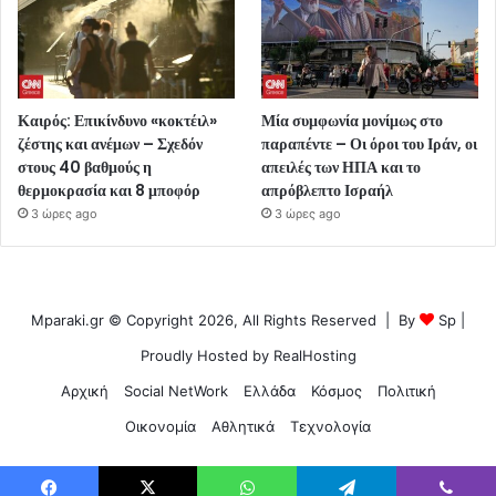
Καιρός: Επικίνδυνο «κοκτέιλ»
Μία συμφωνία μονίμως στο
ζέστης και ανέμων – Σχεδόν
παραπέντε – Οι όροι του Ιράν, οι
στους 40 βαθμούς η
απειλές των ΗΠΑ και το
θερμοκρασία και 8 μποφόρ
απρόβλεπτο Ισραήλ
3 ώρες ago
3 ώρες ago
Mparaki.gr © Copyright 2026, All Rights Reserved | By
Sp
|
Proudly Hosted by
RealHosting
Αρχική
Social NetWork
Ελλάδα
Κόσμος
Πολιτική
Οικονομία
Αθλητικά
Τεχνολογία