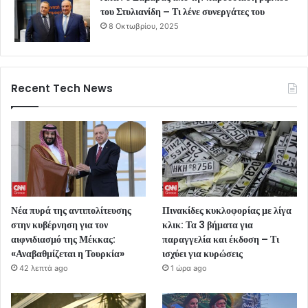
του Στυλιανίδη – Τι λένε συνεργάτες του
8 Οκτωβρίου, 2025
Recent Tech News
Νέα πυρά της αντιπολίτευσης
Πινακίδες κυκλοφορίας με λίγα
στην κυβέρνηση για τον
κλικ: Τα 3 βήματα για
αιφνιδιασμό της Μέκκας:
παραγγελία και έκδοση – Τι
«Αναβαθμίζεται η Τουρκία»
ισχύει για κυρώσεις
42 λεπτά ago
1 ώρα ago