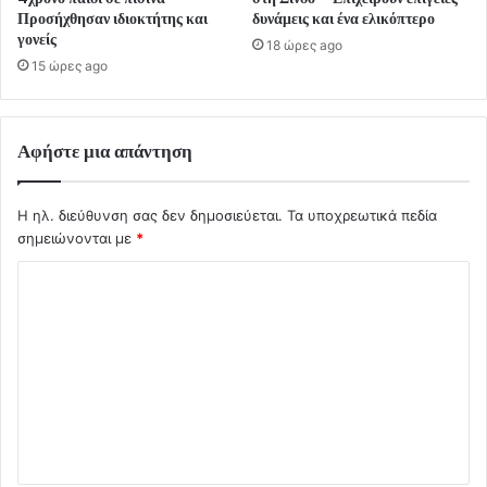
Προσήχθησαν ιδιοκτήτης και
δυνάμεις και ένα ελικόπτερο
γονείς
18 ώρες ago
15 ώρες ago
Αφήστε μια απάντηση
Η ηλ. διεύθυνση σας δεν δημοσιεύεται.
Τα υποχρεωτικά πεδία
σημειώνονται με
*
Σ
χ
ό
λ
ι
ο
*