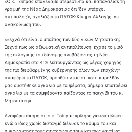
«Ο κ. Τσίπρας επανέλαβε στερεότυπα και παπαγάλισε τη
γραμμή της Νέας Δημοκρατίας ότι ‘δεν υπάρχει
αντίπαλος’», σχολιάζει το ΠΑΣΟΚ-Κίνημα Αλλαγής, σε
ανακοίνωση του.
«Ξεχνά ότι είναι ο υπαίτιος των δύο νικών Μητσοτάκη;
Ξεχνά πως ως αξιωματική αντιπολίτευση, έχασε το μισό
της εκλογικής του δύναμης ανεβάζοντας τη Νέα
Δημοκρατία στο 41% λειτουργώντας ως μέγας χορηγός
της πιο διεφθαρμένης κυβέρνησης όλων των εποχών;»
αναφέρει το ΠΑΣΟΚ, προσθέτοντας ότι «στο παρελθόν
μας συστήθηκε αγκαλιά με τα ψέματα, σήμερα επιστρέφει
αγκαλιά με τα συμφέροντα παίζοντας το παιχνίδι του κ.
Μητσοτάκη».
Αναφέρει ακόμη ότι ο κ. Τσίπρας «μίλησε για ιδιοτέλειες
ενώ ο ίδιος χωρίς δισταγμό διέλυσε το κόμμα του και
συκοφάντησε τους συντρόφους του» και πως «αντί να