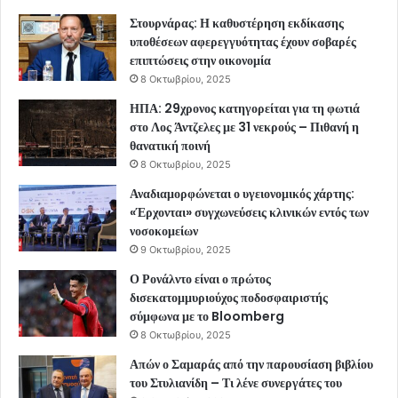
Στουρνάρας: Η καθυστέρηση εκδίκασης
υποθέσεων αφερεγγυότητας έχουν σοβαρές
επιπτώσεις στην οικονομία
8 Οκτωβρίου, 2025
ΗΠΑ: 29χρονος κατηγορείται για τη φωτιά
στο Λος Άντζελες με 31 νεκρούς – Πιθανή η
θανατική ποινή
8 Οκτωβρίου, 2025
Αναδιαμορφώνεται ο υγειονομικός χάρτης:
«Έρχονται» συγχωνεύσεις κλινικών εντός των
νοσοκομείων
9 Οκτωβρίου, 2025
Ο Ρονάλντο είναι ο πρώτος
δισεκατομμυριούχος ποδοσφαιριστής
σύμφωνα με το Bloomberg
8 Οκτωβρίου, 2025
Απών ο Σαμαράς από την παρουσίαση βιβλίου
του Στυλιανίδη – Τι λένε συνεργάτες του