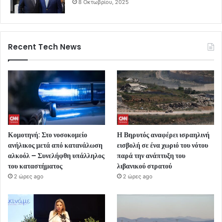
8 Οκτωβρίου, 2025
Recent Tech News
Κομοτηνή: Στο νοσοκομείο
Η Βηρυτός αναφέρει ισραηλινή
ανήλικος μετά από κατανάλωση
εισβολή σε ένα χωριό του νότου
αλκοόλ – Συνελήφθη υπάλληλος
παρά την ανάπτυξη του
του καταστήματος
λιβανικού στρατού
2 ώρες ago
2 ώρες ago