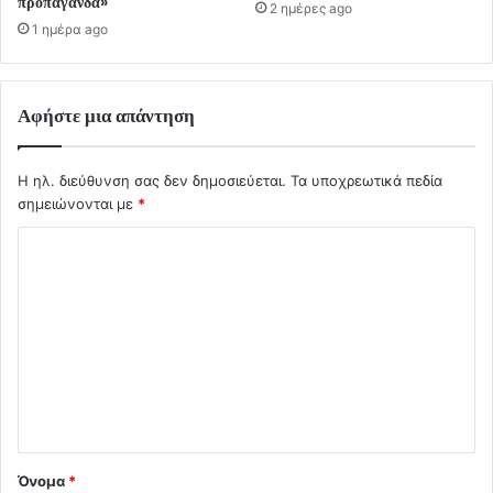
προπαγάνδα»
2 ημέρες ago
1 ημέρα ago
Αφήστε μια απάντηση
Η ηλ. διεύθυνση σας δεν δημοσιεύεται.
Τα υποχρεωτικά πεδία
σημειώνονται με
*
Σ
χ
ό
λ
ι
ο
*
Όνομα
*