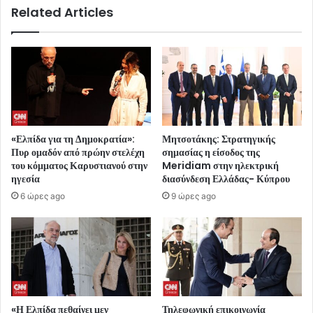
Related Articles
«Ελπίδα για τη Δημοκρατία»:
Μητσοτάκης: Στρατηγικής
Πυρ ομαδόν από πρώην στελέχη
σημασίας η είσοδος της
του κόμματος Καρυστιανού στην
Meridiam στην ηλεκτρική
ηγεσία
διασύνδεση Ελλάδας- Κύπρου
6 ώρες ago
9 ώρες ago
«Η Ελπίδα πεθαίνει μεν
Τηλεφωνική επικοινωνία