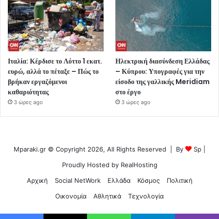
Ιταλία: Κέρδισε το Λόττο 1 εκατ.
Ηλεκτρική διασύνδεση Ελλάδας
ευρώ, αλλά το πέταξε – Πώς το
– Κύπρου: Υπογραφές για την
βρήκαν εργαζόμενοι
είσοδο της γαλλικής Meridiam
καθαριότητας
στο έργο
3 ώρες ago
3 ώρες ago
Mparaki.gr © Copyright 2026, All Rights Reserved | By
Sp
|
Proudly Hosted by
RealHosting
Αρχική
Social NetWork
Ελλάδα
Κόσμος
Πολιτική
Οικονομία
Αθλητικά
Τεχνολογία