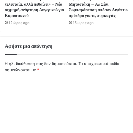
τελευταία, αλλά πεθαίνει» – Νέα
Μητσοτάκη – Αλ Σίσι:
αιχμηρή ανάρτηση Αυγερινού για
Συμπαράσταση από τον Αιγύπτιο
Καρυστιανού
πρόεδρο για τις πυρκαγιές
12 ώρες ago
15 ώρες ago
Αφήστε μια απάντηση
Η ηλ. διεύθυνση σας δεν δημοσιεύεται.
Τα υποχρεωτικά πεδία
σημειώνονται με
*
Σ
χ
ό
λ
ι
ο