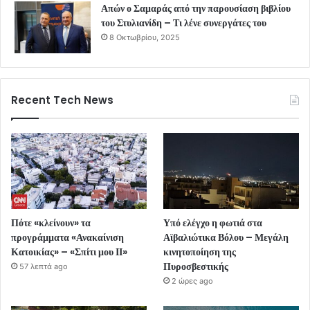
Απών ο Σαμαράς από την παρουσίαση βιβλίου
του Στυλιανίδη – Τι λένε συνεργάτες του
8 Οκτωβρίου, 2025
Recent Tech News
Πότε «κλείνουν» τα
Υπό ελέγχο η φωτιά στα
προγράμματα «Ανακαίνιση
Αϊβαλιώτικα Βόλου – Μεγάλη
Κατοικίας» – «Σπίτι μου ΙΙ»
κινητοποίηση της
Πυροσβεστικής
57 λεπτά ago
2 ώρες ago