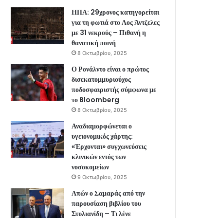
ΗΠΑ: 29χρονος κατηγορείται
για τη φωτιά στο Λος Άντζελες
με 31 νεκρούς – Πιθανή η
θανατική ποινή
8 Οκτωβρίου, 2025
Ο Ρονάλντο είναι ο πρώτος
δισεκατομμυριούχος
ποδοσφαιριστής σύμφωνα με
το Bloomberg
8 Οκτωβρίου, 2025
Αναδιαμορφώνεται ο
υγειονομικός χάρτης:
«Έρχονται» συγχωνεύσεις
κλινικών εντός των
νοσοκομείων
9 Οκτωβρίου, 2025
Απών ο Σαμαράς από την
παρουσίαση βιβλίου του
Στυλιανίδη – Τι λένε