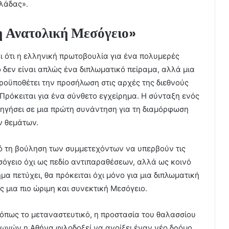
λλάδας».
η Ανατολική Μεσόγειο»
ι ότι η ελληνική πρωτοβουλία για ένα πολυμερές
δεν είναι απλώς ένα διπλωματικό πείραμα, αλλά μια
προϋποθέτει την προσήλωση στις αρχές της διεθνούς
 Πρόκειται για ένα σύνθετο εγχείρημα. Η σύνταξη ενός
ηγήσει σε μια πρώτη συνάντηση για τη διαμόρφωση
ν θεμάτων.
πό τη βούληση των συμμετεχόντων να υπερβούν τις
σόγειο όχι ως πεδίο αντιπαραθέσεων, αλλά ως κοινό
α πετύχει, θα πρόκειται όχι μόνο για μια διπλωματική
ς μια πιο ώριμη και συνεκτική Μεσόγειο.
όπως το μεταναστευτικό, η προστασία του θαλασσίου
ωνών η Αθήνα φιλοδοξεί να ανοίξει έναν νέο δρόμο