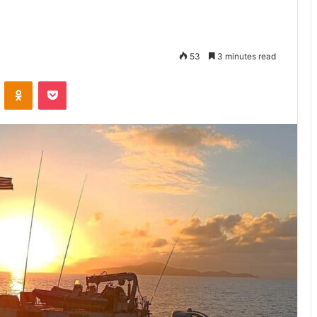
53
3 minutes read
VKontakte
Odnoklassniki
Pocket