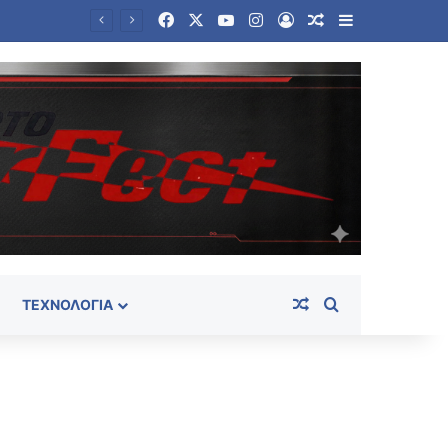
Facebook
X
YouTube
Instagram
Log In
Random Article
Sidebar
Πεζεσκιάν: Να μπει τέλος στη συνθήκη «ούτε πόλεμος ούτε ειρήνη» – «Τώρα είναι η ώρα για συμφωνία»
Random Article
Search for
ΤΕΧΝΟΛΟΓΊΑ