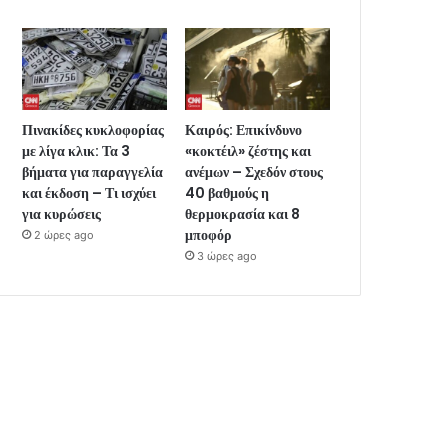
Πινακίδες κυκλοφορίας
Καιρός: Επικίνδυνο
με λίγα κλικ: Τα 3
«κοκτέιλ» ζέστης και
βήματα για παραγγελία
ανέμων – Σχεδόν στους
και έκδοση – Τι ισχύει
40 βαθμούς η
για κυρώσεις
θερμοκρασία και 8
μποφόρ
2 ώρες ago
3 ώρες ago