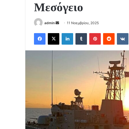
Μεσόγειο
Send
admin
11 Νοεμβρίου, 2025
an
Facebook
X
LinkedIn
Tumblr
Pinterest
Reddit
email