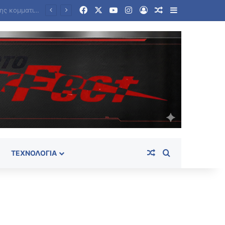
Facebook
X
YouTube
Instagram
Log In
Random Article
Sidebar
Επίσημη κυκλοφορία των Galaxy Z Fold8 Ultra, Fold8, Flip8, Watch Ultra2 και Watch9 από τη Samsung
Random Article
Search for
ΤΕΧΝΟΛΟΓΊΑ