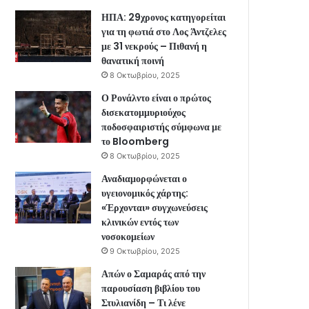
ΗΠΑ: 29χρονος κατηγορείται
για τη φωτιά στο Λος Άντζελες
με 31 νεκρούς – Πιθανή η
θανατική ποινή
8 Οκτωβρίου, 2025
Ο Ρονάλντο είναι ο πρώτος
δισεκατομμυριούχος
ποδοσφαιριστής σύμφωνα με
το Bloomberg
8 Οκτωβρίου, 2025
Αναδιαμορφώνεται ο
υγειονομικός χάρτης:
«Έρχονται» συγχωνεύσεις
κλινικών εντός των
νοσοκομείων
9 Οκτωβρίου, 2025
Απών ο Σαμαράς από την
παρουσίαση βιβλίου του
Στυλιανίδη – Τι λένε