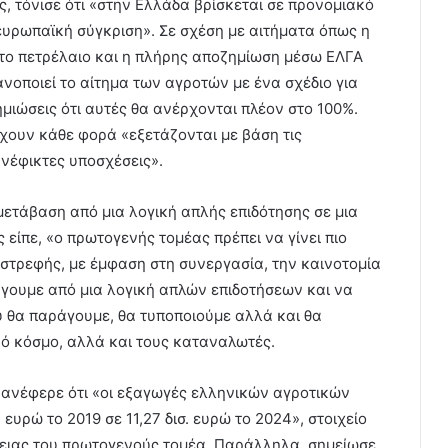
ς, τόνισε ότι «στην Ελλάδα βρίσκεται σε προνομιακό
νευρωπαϊκή σύγκριση». Σε σχέση με αιτήματα όπως η
το πετρέλαιο και η πλήρης αποζημίωση μέσω ΕΛΓΑ
ανοποιεί το αίτημα των αγροτών με ένα σχέδιο για
μιώσεις ότι αυτές θα ανέρχονται πλέον στο 100%.
χουν κάθε φορά «εξετάζονται με βάση τις
ανέφικτες υποσχέσεις».
μετάβαση από μια λογική απλής επιδότησης σε μια
ίπε, «ο πρωτογενής τομέας πρέπει να γίνει πιο
ωστρεφής, με έμφαση στη συνεργασία, την καινοτομία
φύγουμε από μια λογική απλών επιδοτήσεων και να
υ θα παράγουμε, θα τυποποιούμε αλλά και θα
κό κόσμο, αλλά και τους καταναλωτές.
 ανέφερε ότι «οι εξαγωγές ελληνικών αγροτικών
ευρώ το 2019 σε 11,27 δισ. ευρώ το 2024», στοιχείο
φειας του πρωτογενούς τομέα. Παράλληλα, σημείωσε