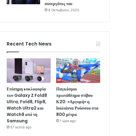
συνεργάτες του
8 Οκτωβρίου, 2025
Recent Tech News
Επίσημη κυκλοφορία
Παγκόσμιο
των Galaxy Z Fold8
πρωτάθλημα στίβου
Ultra, Fold8, Flip8,
Κ20: «Αργυρή» η
Watch Ultra2 και
Ιουλιάννα Ρούσσου στα
Watch9 από τη
800 μέτρα
Samsung
1 ώρα ago
57 λεπτά ago