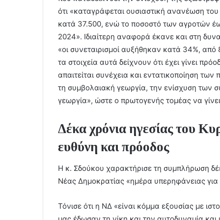
ότι «καταγράφεται ουσιαστική ανανέωση του
κατά 37.500, ενώ το ποσοστό των αγροτών έω
2024». Ιδιαίτερη αναφορά έκανε και στη δυν
«οι συνεταιρισμοί αυξήθηκαν κατά 34%, από 8
τα στοιχεία αυτά δείχνουν ότι έχει γίνει πρό
απαιτείται συνέχεια και εντατικοποίηση των
τη συμβολαιακή γεωργία, την ενίσχυση των σ
γεωργία», ώστε ο πρωτογενής τομέας να γίνει
Δέκα χρόνια ηγεσίας του Κ
ευθύνη και πρόοδος
Η κ. Σδούκου χαρακτήρισε τη συμπλήρωση δέ
Νέας Δημοκρατίας «ημέρα υπερηφάνειας για
Τόνισε ότι η ΝΔ «είναι κόμμα εξουσίας με ιστο
μας έδωσαν τη νίκη και την αυτοδυναμία και 