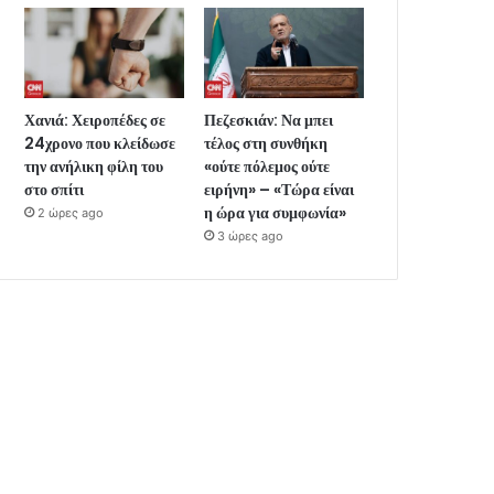
Χανιά: Χειροπέδες σε
Πεζεσκιάν: Να μπει
24χρονο που κλείδωσε
τέλος στη συνθήκη
την ανήλικη φίλη του
«ούτε πόλεμος ούτε
στο σπίτι
ειρήνη» – «Τώρα είναι
η ώρα για συμφωνία»
2 ώρες ago
3 ώρες ago