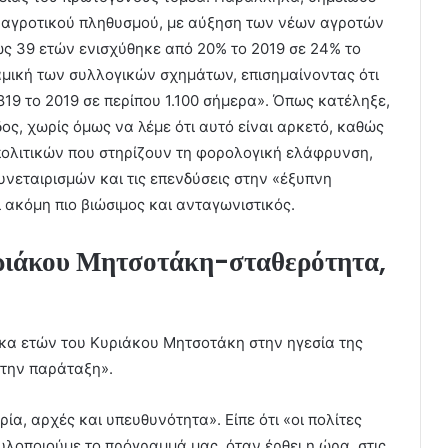
 αγροτικού πληθυσμού, με αύξηση των νέων αγροτών
ς 39 ετών ενισχύθηκε από 20% το 2019 σε 24% το
αμική των συλλογικών σχημάτων, επισημαίνοντας ότι
19 το 2019 σε περίπου 1.100 σήμερα». Όπως κατέληξε,
οδος, χωρίς όμως να λέμε ότι αυτό είναι αρκετό, καθώς
 πολιτικών που στηρίζουν τη φορολογική ελάφρυνση,
υνεταιρισμών και τις επενδύσεις στην «έξυπνη
 ακόμη πιο βιώσιμος και ανταγωνιστικός.
υριάκου Μητσοτάκη-σταθερότητα,
κα ετών του Κυριάκου Μητσοτάκη στην ηγεσία της
 την παράταξη».
ρία, αρχές και υπευθυνότητα». Είπε ότι «οι πολίτες
υλοποιούμε το πρόγραμμά μας, όταν έρθει η ώρα, στις