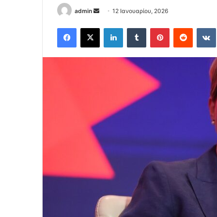
Send
admin
12 Ιανουαρίου, 2026
an
Facebook
X
LinkedIn
Tumblr
Pinterest
Reddit
email