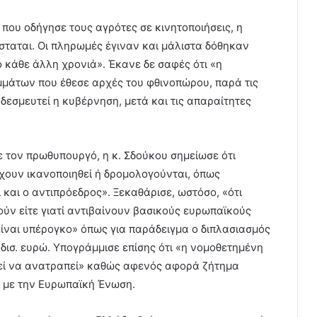
 που οδήγησε τους αγρότες σε κινητοποιήσεις, η
ταται. Οι πληρωμές έγιναν και μάλιστα δόθηκαν
 κάθε άλλη χρονιά». Έκανε δε σαφές ότι «η
μάτων που έθεσε αρχές του φθινοπώρου, παρά τις
 δεσμευτεί η κυβέρνηση, μετά και τις απαραίτητες
τον πρωθυπουργό, η κ. Σδούκου σημείωσε ότι
έχουν ικανοποιηθεί ή δρομολογούνται, όπως
και ο αντιπρόεδρος». Ξεκαθάρισε, ωστόσο, «ότι
ύν είτε γιατί αντιβαίνουν βασικούς ευρωπαϊκούς
 είναι υπέρογκο» όπως για παράδειγμα ο διπλασιασμός
δισ. ευρώ. Υπογράμμισε επίσης ότι «η νομοθετημένη
ί να ανατραπεί» καθώς αφενός αφορά ζήτημα
 με την Ευρωπαϊκή Ένωση.