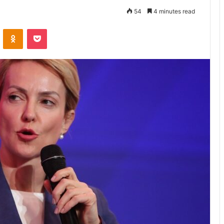
54
4 minutes read
VKontakte
Odnoklassniki
Pocket