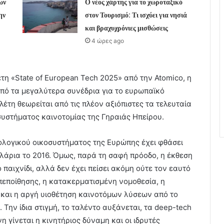
ων
Ο νέος χάρτης για το χωροταξικό
ην
στον Τουρισμό: Τι ισχύει για νησιά
και βραχυχρόνιες μισθώσεις
4 ώρες ago
τη «State of European Tech 2025» από την Atomico, η
από τα μεγαλύτερα συνέδρια για το ευρωπαϊκό
έτη θεωρείται από τις πλέον αξιόπιστες τα τελευταία
υστήματος καινοτομίας της Γηραιάς Ηπείρου.
ολογικού οικοσυστήματος της Ευρώπης έχει φθάσει
δολάρια το 2016. Όμως, παρά τη σαφή πρόοδο, η έκθεση
 παιχνίδι, αλλά δεν έχει πείσει ακόμη ούτε τον εαυτό
οπεποίθησης, η κατακερματισμένη νομοθεσία, η
και η αργή υιοθέτηση καινοτόμων λύσεων από το
Την ίδια στιγμή, το ταλέντο αυξάνεται, τα deep-tech
 γίνεται η κινητήριος δύναμη και οι ιδρυτές