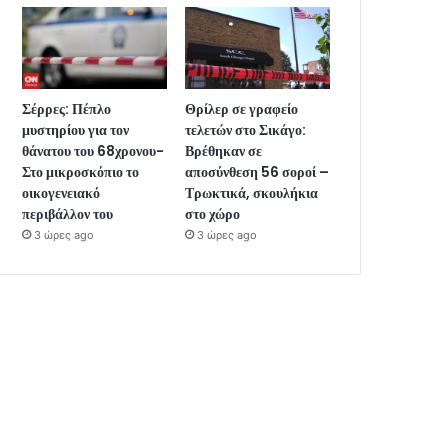
Σέρρες: Πέπλο
Θρίλερ σε γραφείο
μυστηρίου για τον
τελετών στο Σικάγο:
θάνατου του 68χρονου-
Βρέθηκαν σε
Στο μικροσκόπιο το
αποσύνθεση 56 σοροί –
οικογενειακό
Τρωκτικά, σκουλήκια
περιβάλλον του
στο χώρο
3 ώρες ago
3 ώρες ago