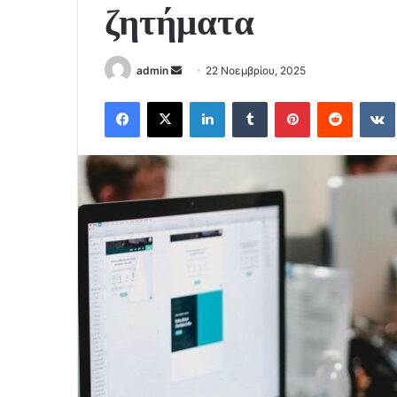
ζητήματα
Send
admin
22 Νοεμβρίου, 2025
an
Facebook
X
LinkedIn
Tumblr
Pinterest
Reddit
email