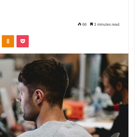
66
3 minutes read
VKontakte
Odnoklassniki
Pocket