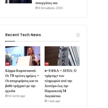
συνεργάτες του
8 Οκτωβρίου, 2025
Recent Tech News
Κόμμα Καρυστιανού:
e-ΕΦΚΑ – ΔΥΠΑ: Ο
Οι 79 πρώτες ημέρες –
«χάρτης» των
Οι αποχωρήσεις και το
πληρωμών από την
βαθύ «ρήγμα» με την
Δευτέρα έως την
ηγεσία
Παρασκευή 14
Αυγούστου
54 λεπτά ago
1 ώρα ago