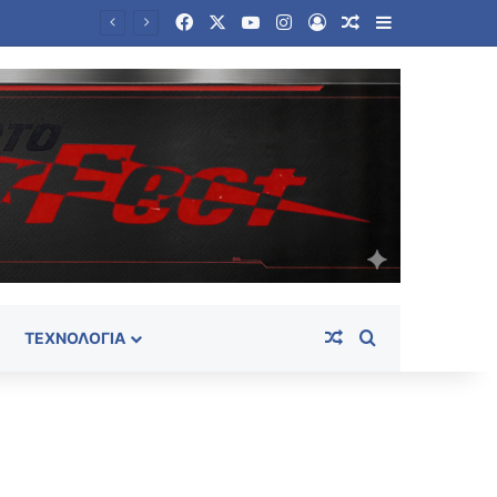
Facebook
X
YouTube
Instagram
Log In
Random Article
Sidebar
Κόμμα Καρυστιανού: Οι 79 πρώτες ημέρες – Οι αποχωρήσεις και το βαθύ «ρήγμα» με την ηγεσία
Random Article
Search for
ΤΕΧΝΟΛΟΓΊΑ