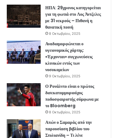
ΗΠΑ: 29χρονος κατηγορείται
για τη φωτιά στο Λος Άντζελες
με 31 νεκρούς – Πιθανή η
θανατική ποινή
8 Οκτωβρίου, 2025
Αναδιαμορφώνεται ο
υγειονομικός χάρτης:
«Έρχονται» συγχωνεύσεις
κλινικών εντός των
νοσοκομείων
9 Οκτωβρίου, 2025
Ο Ρονάλντο είναι ο πρώτος
δισεκατομμυριούχος
ποδοσφαιριστής σύμφωνα με
το Bloomberg
8 Οκτωβρίου, 2025
Απών ο Σαμαράς από την
παρουσίαση βιβλίου του
Στυλιανίδη – Τι λένε