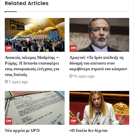
Related Articles
Ανοικτός πόλεμος Μαδρίτης –
Αραγτσί: «Το Ιράν απέδειξε τη
Ρώμης: Η Ισπανία επαναφέρει
δύναμή του απέναντι στον
τους συνοριακούς ελέγχους για
ακριβότερο στρατό του κόσμου»
τους Ιταλούς
10 ώρες ago
7 ώρες ago
Νέα αρχεία με UFO
«Η Ιταλία δεν δέχεται