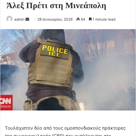
Άλεξ Πρέτι στη Μινεάπολη
Send
admin
28 Ιανουαρίου, 2026
64
1 minute read
an
email
Τουλάχιστον δύο από τους ομοσπονδιακούς πράκτορες
της συνοριοφυλακής (CBP) που εμπλέκονται στο