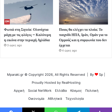
Φωτιά στη Σητεία: Ολονύχτια
Ποιος θα ελέγχει τα πλοία; Το
μάχη με τις φλόγες – Καλύτερη
παιχνίδι ΗΠΑ, Ιράν, Ομάν για το
η εικόνα στην περιοχή Αχλάδια
Ορμούζ και η συμφωνία που δεν
έρχεται
3 ώρες ago
4 ώρες ago
Mparaki.gr © Copyright 2026, All Rights Reserved | By
Sp
|
Proudly Hosted by
RealHosting
Αρχική
Social NetWork
Ελλάδα
Κόσμος
Πολιτική
Οικονομία
Αθλητικά
Τεχνολογία