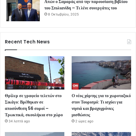
Απών ο Σαμαράς από την παρουσίαση βιβλίου
του Στυλιανίδη – Τι λένε συνεργάτες του
8 Οκτωβρίου, 2025
Recent Tech News
Θρίλερ σε γραφείο τελετών στο
Ο νέος χάρτης για το χωροταξικό
Σικάγο: Βρέθηκαν σε
στον Τουρισμό: Τι ισχύει για
αποσύνθεση 56 σοροί –
νησιά και βραχυχρόνιες
Τρωκτικά, σκουλήκια στο χώρο
μισθώσεις
34 λεπτά ago
2 ώρες ago