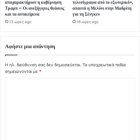
αποχαρακτήρισε η κυβέρνηση
τελεσίγραφα από το εξωτερικό»,
Τραμπ – Οι ανεξήγητες θεάσεις
απαντά η Μελόνι στην Μαδρίτη
και τα αντικείμενα
για τη Σένγκεν
13 ώρες ago
16 ώρες ago
Αφήστε μια απάντηση
Η ηλ. διεύθυνση σας δεν δημοσιεύεται.
Τα υποχρεωτικά πεδία
σημειώνονται με
*
Σ
χ
ό
λ
ι
ο
*