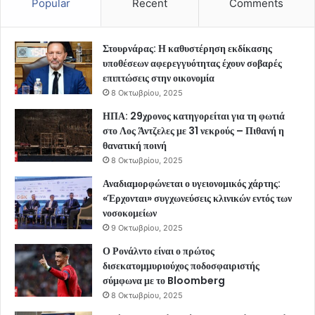
Popular
Recent
Comments
Στουρνάρας: Η καθυστέρηση εκδίκασης
υποθέσεων αφερεγγυότητας έχουν σοβαρές
επιπτώσεις στην οικονομία
8 Οκτωβρίου, 2025
ΗΠΑ: 29χρονος κατηγορείται για τη φωτιά
στο Λος Άντζελες με 31 νεκρούς – Πιθανή η
θανατική ποινή
8 Οκτωβρίου, 2025
Αναδιαμορφώνεται ο υγειονομικός χάρτης:
«Έρχονται» συγχωνεύσεις κλινικών εντός των
νοσοκομείων
9 Οκτωβρίου, 2025
Ο Ρονάλντο είναι ο πρώτος
δισεκατομμυριούχος ποδοσφαιριστής
σύμφωνα με το Bloomberg
8 Οκτωβρίου, 2025