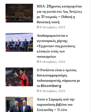
ΗΠΑ: 29χρονος κατηγορείται
για τη φωτιά στο Λος Άντζελες
με 31 νεκρούς – Πιθανή η
θανατική ποινή
8 Οκτωβρίου, 2025
Αναδιαμορφώνεται ο
υγειονομικός χάρτης:
«Έρχονται» συγχωνεύσεις
κλινικών εντός των
νοσοκομείων
9 Οκτωβρίου, 2025
Ο Ρονάλντο είναι ο πρώτος
δισεκατομμυριούχος
ποδοσφαιριστής σύμφωνα με
το Bloomberg
8 Οκτωβρίου, 2025
Απών ο Σαμαράς από την
παρουσίαση βιβλίου του
Στυλιανίδη – Τι λένε