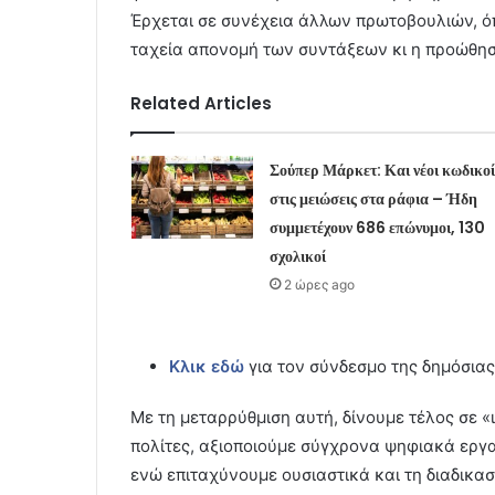
Έρχεται σε συνέχεια άλλων πρωτοβουλιών, ό
ταχεία απονομή των συντάξεων κι η προώθησ
Related Articles
Σούπερ Μάρκετ: Και νέοι κωδικοί
στις μειώσεις στα ράφια – Ήδη
συμμετέχουν 686 επώνυμοι, 130
σχολικοί
2 ώρες ago
Κλικ εδώ
για τον σύνδεσμο της δημόσια
Με τη μεταρρύθμιση αυτή, δίνουμε τέλος σε 
πολίτες, αξιοποιούμε σύγχρονα ψηφιακά εργα
ενώ επιταχύνουμε ουσιαστικά και τη διαδικα