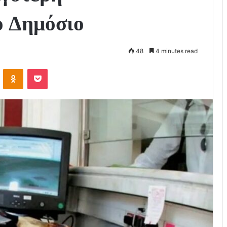
ο Δημόσιο
48
4 minutes read
VKontakte
Odnoklassniki
Pocket