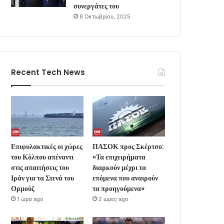
συνεργάτες του
8 Οκτωβρίου, 2025
Recent Tech News
Επιφυλακτικές οι χώρες
ΠΑΣΟΚ προς Σκέρτσο:
του Κόλπου απέναντι
«Τα επιχειρήματα
στις απαιτήσεις του
διαρκούν μέχρι τα
Ιράν για τα Στενά του
επόμενα που αναιρούν
Ορμούζ
τα προηγούμενα»
1 ώρα ago
2 ώρες ago