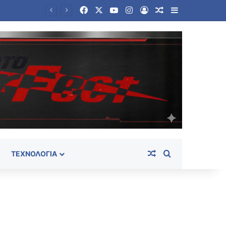
Facebook
X
YouTube
Instagram
Log In
Random Article
Sidebar
Επιφυλακτικές οι χώρες του Κόλπου απέναντι στις απαιτήσεις του Ιράν για τα Στενά του Ορμούζ
Random Article
Search for
ΤΕΧΝΟΛΟΓΊΑ