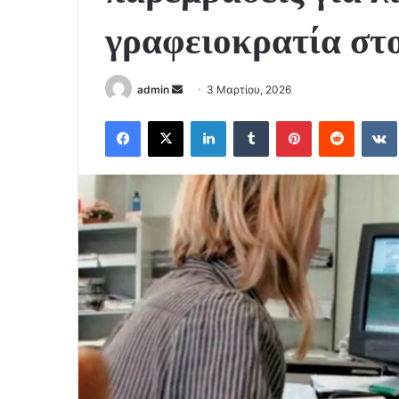
γραφειοκρατία στ
Send
admin
3 Μαρτίου, 2026
an
Facebook
X
LinkedIn
Tumblr
Pinterest
Reddit
email