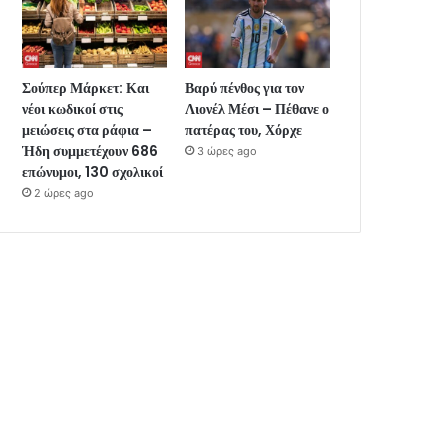
Σούπερ Μάρκετ: Και
Βαρύ πένθος για τον
νέοι κωδικοί στις
Λιονέλ Μέσι – Πέθανε ο
μειώσεις στα ράφια –
πατέρας του, Χόρχε
Ήδη συμμετέχουν 686
3 ώρες ago
επώνυμοι, 130 σχολικοί
2 ώρες ago