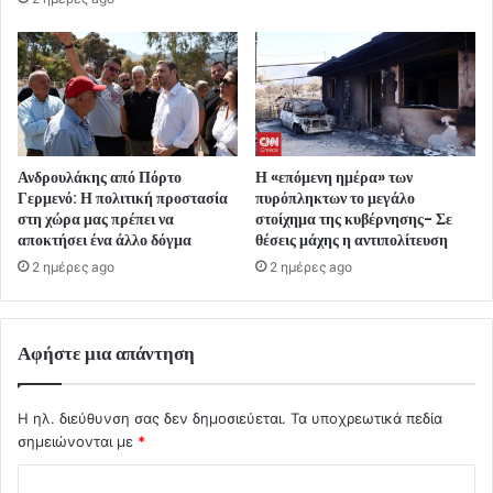
Ανδρουλάκης από Πόρτο
Η «επόμενη ημέρα» των
Γερμενό: Η πολιτική προστασία
πυρόπληκτων το μεγάλο
στη χώρα μας πρέπει να
στοίχημα της κυβέρνησης- Σε
αποκτήσει ένα άλλο δόγμα
θέσεις μάχης η αντιπολίτευση
2 ημέρες ago
2 ημέρες ago
Αφήστε μια απάντηση
Η ηλ. διεύθυνση σας δεν δημοσιεύεται.
Τα υποχρεωτικά πεδία
σημειώνονται με
*
Σ