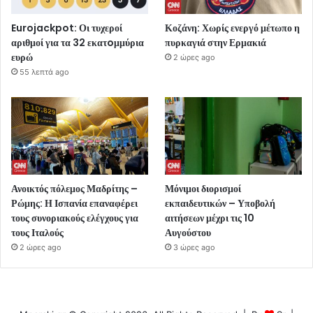
Eurojackpot: Οι τυχεροί
Κοζάνη: Χωρίς ενεργό μέτωπο η
αριθμοί για τα 32 εκατoμμύρια
πυρκαγιά στην Ερμακιά
ευρώ
2 ώρες ago
55 λεπτά ago
Ανοικτός πόλεμος Μαδρίτης –
Μόνιμοι διορισμοί
Ρώμης: Η Ισπανία επαναφέρει
εκπαιδευτικών – Υποβολή
τους συνοριακούς ελέγχους για
αιτήσεων μέχρι τις 10
τους Ιταλούς
Αυγούστου
2 ώρες ago
3 ώρες ago