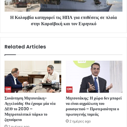
Η Κολομβία κατηγορεί τις ΗΠΑ για επιθέσεις σε πλοία
στην Καραϊβική και τον Ειρηνικό
Related Articles
Συνάντηση Μητσοτάκη-
Μητσοτάκης: Η χώρα δεν μπορεί
Αγγελούδη: Θα έχουμε μία νέα
να είναι αιχμάλωτη του
ΔΕΘ το 2030 –
ρουσφετιού – Προτεραιότητα ο
Μητροπολιτικό πάρκο το
πρωτογενής τομεάς
ζητούμενο
2 ημέρες ago
2 ημέρες ago