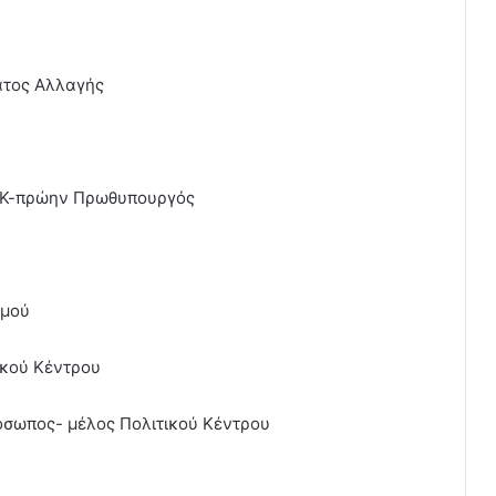
ατος Αλλαγής
.
ΟΚ-πρώην Πρωθυπουργός
σμού
ικού Κέντρου
όσωπος- μέλος Πολιτικού Κέντρου