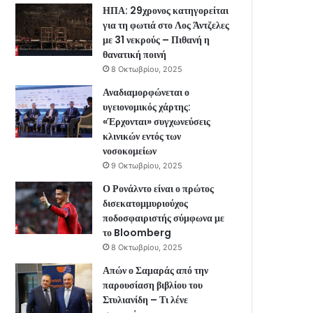
ΗΠΑ: 29χρονος κατηγορείται
για τη φωτιά στο Λος Άντζελες
με 31 νεκρούς – Πιθανή η
θανατική ποινή
8 Οκτωβρίου, 2025
Αναδιαμορφώνεται ο
υγειονομικός χάρτης:
«Έρχονται» συγχωνεύσεις
κλινικών εντός των
νοσοκομείων
9 Οκτωβρίου, 2025
Ο Ρονάλντο είναι ο πρώτος
δισεκατομμυριούχος
ποδοσφαιριστής σύμφωνα με
το Bloomberg
8 Οκτωβρίου, 2025
Απών ο Σαμαράς από την
παρουσίαση βιβλίου του
Στυλιανίδη – Τι λένε