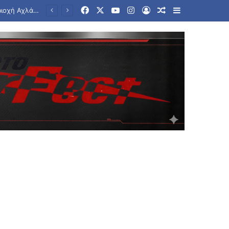
Facebook
X
YouTube
Instagram
Log In
Random Article
Sidebar
Ποιος θα ελέγχει τα πλοία; Το παιχνίδι ΗΠΑ, Ιράν, Ομάν για το Ορμούζ και η συμφωνία που δεν έρχεται