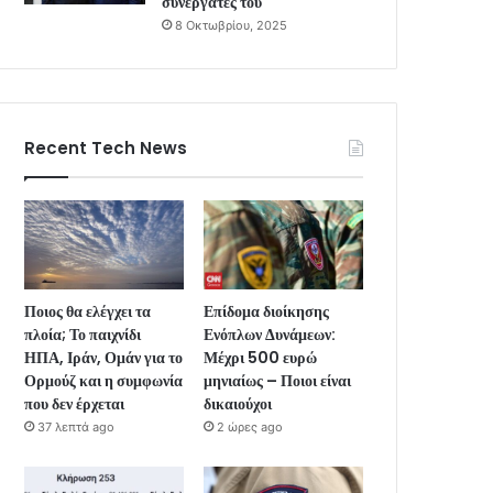
συνεργάτες του
8 Οκτωβρίου, 2025
Recent Tech News
Ποιος θα ελέγχει τα
Επίδομα διοίκησης
πλοία; Το παιχνίδι
Ενόπλων Δυνάμεων:
ΗΠΑ, Ιράν, Ομάν για το
Μέχρι 500 ευρώ
Ορμούζ και η συμφωνία
μηνιαίως – Ποιοι είναι
που δεν έρχεται
δικαιούχοι
37 λεπτά ago
2 ώρες ago