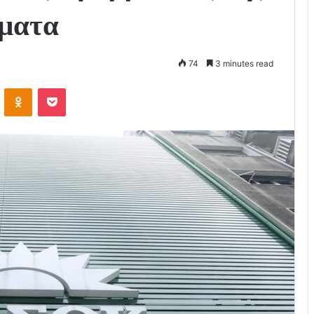
όματα
74
3 minutes read
VKontakte
Odnoklassniki
Pocket