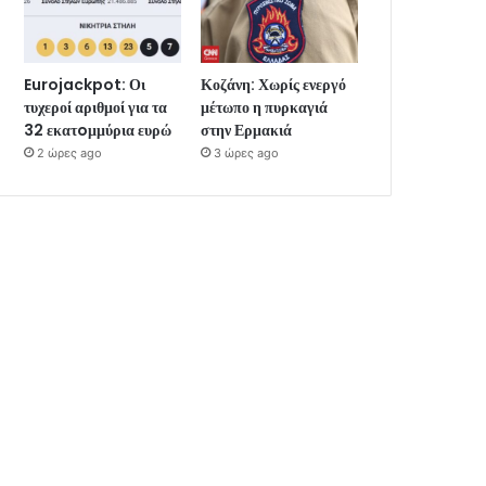
Eurojackpot: Οι
Κοζάνη: Χωρίς ενεργό
τυχεροί αριθμοί για τα
μέτωπο η πυρκαγιά
32 εκατoμμύρια ευρώ
στην Ερμακιά
2 ώρες ago
3 ώρες ago