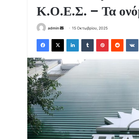
Κ.Ο.Ε.Σ. – Τα ον
Send
admin
15 Οκτωβρίου, 2025
an
Facebook
X
LinkedIn
Tumblr
Pinterest
Reddit
email