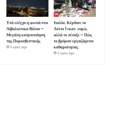
Υπό ελέγχο η φωτιά στα
Ιταλία: Κέρδισε το
Αϊβαλιώτικα Βόλου –
Λόττο 1 εκατ. ευρώ,
Μεγάλη κινητοποίηση
αλλά το πέταξε – Πώς
της Πυροσβεστικής
το βρήκαν εργαζόμενοι
καθαριότητας
3 ώρες ago
3 ώρες ago