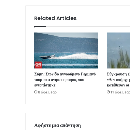
Related Articles
Σύμη: Στον 8ο αγνοούμενο Γερμανό
Σύγκρουση ε
τουρίστα ανήκει η σορός που
«Δεν υπήρχε 
εντοπίστηκε
κατέθεσαν οι
8 ώρες ago
11 ώρες ag
Αφήστε μια απάντηση