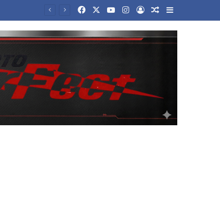
Facebook
X
YouTube
Instagram
Log In
Random Article
Sidebar
Η «επόμενη ημέρα» των πυρόπληκτων το μεγάλο στοίχημα της κυβέρνησης- Σε θέσεις μάχης η αντιπολίτευση