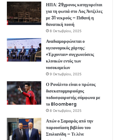
ΗΠΑ: 29χρονος κατηγορείται
για τη φωτιά στο Λος Άντζελες
με 31 νεκρούς – Πιθανή η
θανατική ποινή
8 Οκτωβρίου, 2025
Αναδιαμορφώνεται ο
υγειονομικός χάρτης:
«Έρχονται» συγχωνεύσεις
κλινικών εντός των
νοσοκομείων
9 Οκτωβρίου, 2025
Ο Ρονάλντο είναι ο πρώτος
δισεκατομμυριούχος
ποδοσφαιριστής σύμφωνα με
το Bloomberg
8 Οκτωβρίου, 2025
Απών ο Σαμαράς από την
παρουσίαση βιβλίου του
Στυλιανίδη – Τι λένε