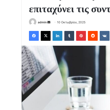
επιταχύνει τις συν
Send
admin
10 Οκτωβρίου, 2025
an
Facebook
X
LinkedIn
Tumblr
Pinterest
Reddit
email