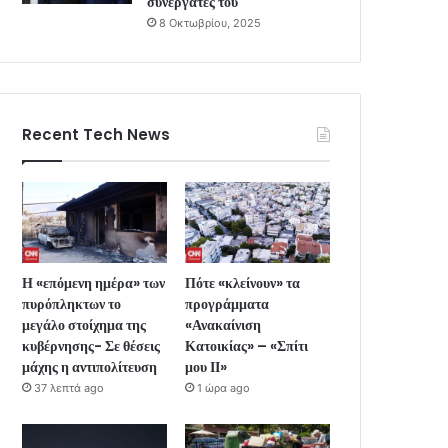
συνεργάτες του
8 Οκτωβρίου, 2025
Recent Tech News
Η «επόμενη ημέρα» των
Πότε «κλείνουν» τα
πυρόπληκτων το
προγράμματα
μεγάλο στοίχημα της
«Ανακαίνιση
κυβέρνησης- Σε θέσεις
Κατοικίας» – «Σπίτι
μάχης η αντιπολίτευση
μου ΙΙ»
37 λεπτά ago
1 ώρα ago