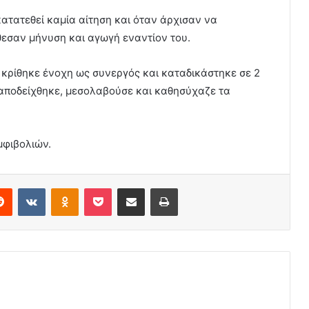
κατατεθεί καμία αίτηση και όταν άρχισαν να
θεσαν μήνυση και αγωγή εναντίον του.
 κρίθηκε ένοχη ως συνεργός και καταδικάστηκε σε 2
αποδείχθηκε, μεσολαβούσε και καθησύχαζε τα
μφιβολιών.
erest
Reddit
VKontakte
Odnoklassniki
Pocket
Share via Email
Print