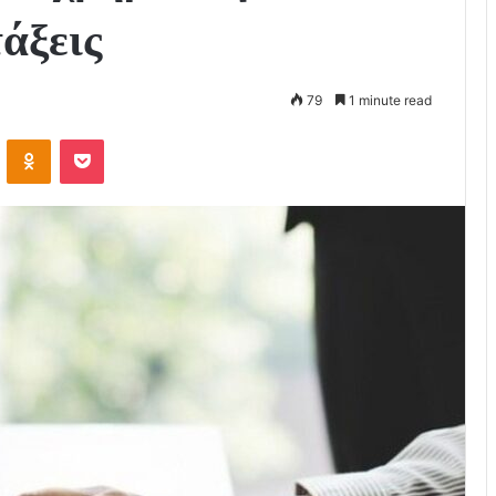
τάξεις
79
1 minute read
VKontakte
Odnoklassniki
Pocket