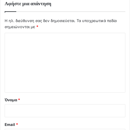
Αφήστε μια απάντηση
Η ηλ. διεύθυνση σας δεν δημοσιεύεται.
Τα υποχρεωτικά πεδία
σημειώνονται με
*
Σ
χ
ό
λ
ι
ο
*
Όνομα
*
Email
*