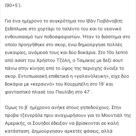
(90+5΄).
Για ένα ημίχρονο το συγκρότημα του Ιβάν Γιοβάνοβιτς
ξεδίπλωσε στο χορτάρι το ταλέντο του και το νεανικό
ενθουσιασμό των ποδοσφαιριστών. Ήταν το διάστημα στο
οποίο προηγήθηκε στο σκορ, ενώ δημιούργησε πολλές
ευκαιρίες, ανάμεσά τους και δύο δοκάρια. Στο 10ο λεπτό
από ασίστ του Χρήστου Τζόλη, ο Τσιμίκας με δεξί σουτ
πάνω στην κίνηση από το ύψος της περιοχής άνοιξε το
σκορ. Εντυπωσιακή επιθετικά η «γαλανόλευκη», είχε δύο
δοκάρια με «κεραυνό» του Κουρμπέλη στο 19΄ και
φανταστικό πλασέ του Παυλίδη στο 47΄.
Όμως το β΄ ημίχρονο ανήκε στους γηπεδούχους. Στην
προβα τζενεράλε πριν αναχωρήσουν για το Μουντιάλ της
Αμερικής, οι Σουηδοί έδειξαν να βρίσκονται σε καλή
κατάσταση. Δημιούργησαν αρκετές φάσεις, αλλά