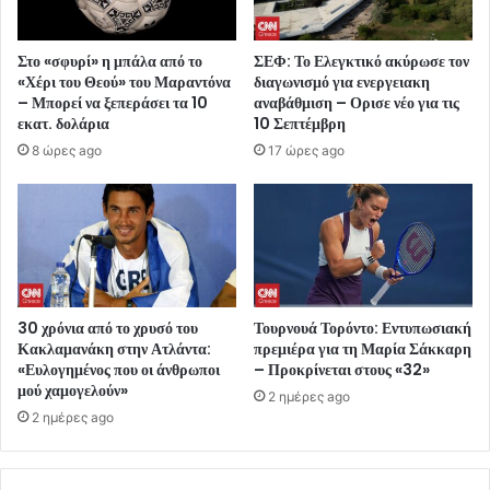
Στο «σφυρί» η μπάλα από το
ΣΕΦ: Το Ελεγκτικό ακύρωσε τον
«Χέρι του Θεού» του Μαραντόνα
διαγωνισμό για ενεργειακη
– Μπορεί να ξεπεράσει τα 10
αναβάθμιση – Ορισε νέο για τις
εκατ. δολάρια
10 Σεπτέμβρη
8 ώρες ago
17 ώρες ago
30 χρόνια από το χρυσό του
Τουρνουά Τορόντο: Εντυπωσιακή
Κακλαμανάκη στην Ατλάντα:
πρεμιέρα για τη Μαρία Σάκκαρη
«Ευλογημένος που οι άνθρωποι
– Προκρίνεται στους «32»
μού χαμογελούν»
2 ημέρες ago
2 ημέρες ago