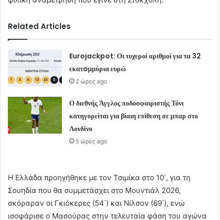
Related Articles
Eurojackpot: Οι τυχεροί αριθμοί για τα 32
εκατoμμύρια ευρώ
2 ώρες ago
Ο διεθνής Άγγλος ποδοσφαιριστής Τόνι
κατηγορείται για βίαιη επίθεση σε μπαρ στο
Λονδίνο
5 ώρες ago
Η Ελλάδα προηγήθηκε με τον Τσιμίκα στο 10΄, για τη
Σουηδία που θα συμμετάσχει στο Μουντιάλ 2026,
σκόραραν οι Γκιόκερες (54΄) και Νίλσον (69΄), ενώ
ισοφάρισε ο Μασούρας στην τελευταία φάση του αγώνα