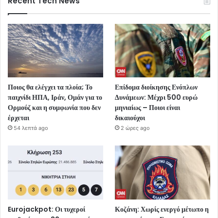
Recent Tech News
Ποιος θα ελέγχει τα πλοία; Το
Επίδομα διοίκησης Ενόπλων
παιχνίδι ΗΠΑ, Ιράν, Ομάν για το
Δυνάμεων: Μέχρι 500 ευρώ
Ορμούζ και η συμφωνία που δεν
μηνιαίως – Ποιοι είναι
έρχεται
δικαιούχοι
54 λεπτά ago
2 ώρες ago
Eurojackpot: Οι τυχεροί
Κοζάνη: Χωρίς ενεργό μέτωπο η