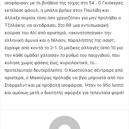
ισοφάρισαν με τη βοήθεια της τύχης στο 54΄. Ο Γκιόκερες
εκτέλεσε φάουλ, η μπάλα βρήκε στον Παυλίδη και
άλλαξε πορεία τόσο όσο χρειαζόταν για μην προλάβει ο
Τζολάκης να αντιδράσει. Στο 69΄ μια εντυπωσιακή
κούρσα του Αλί από αριστερά, «ακινητοποίησε» την
ελληνική άμυνα και ο Νίλσον, παραλήπτης της ασίστ,
έγραψε από κοντά το 2-1. Οι μαζικές αλλαγές (από 10 για
την κάθε ομάδα) χάλασαν το ρυθμό του παιχνιδιού, που
κύλησε χωρίς φάσεις έως, κυριολεκτικά, το…
προτελευταίο δευτερόλεπτο. Ο Κωστούλας σέντραρε από
αριστερά, ο Μασούρας πρόλαβε να βγει μπροστά από τον
Στάρφελντ και με προβολή ισοφάρισε. Ήταν το 95ο λεπτό
και αμέσως μετά ο διαιτητής σφύριξε για τελευταία φορά!