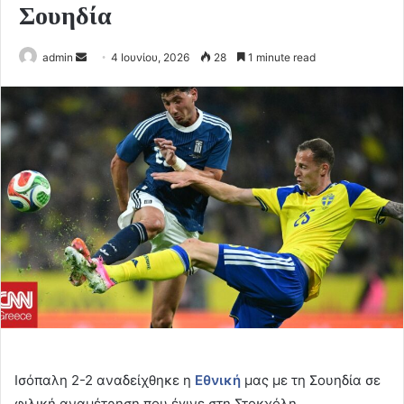
Σουηδία
Send
admin
4 Ιουνίου, 2026
28
1 minute read
an
email
Ισόπαλη 2-2 αναδείχθηκε η
Eθνική
μας με τη Σουηδία σε
φιλική αναμέτρηση που έγινε στη Στοκχόλη.