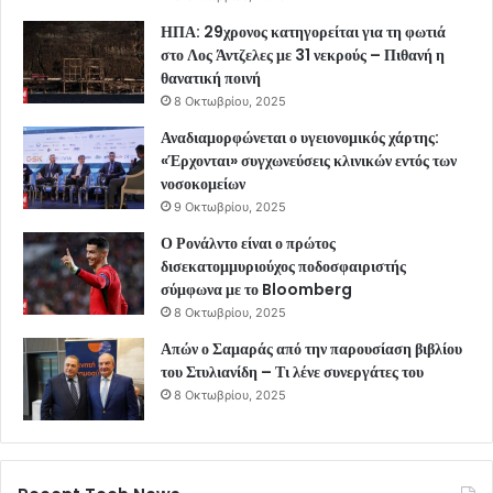
ΗΠΑ: 29χρονος κατηγορείται για τη φωτιά
στο Λος Άντζελες με 31 νεκρούς – Πιθανή η
θανατική ποινή
8 Οκτωβρίου, 2025
Αναδιαμορφώνεται ο υγειονομικός χάρτης:
«Έρχονται» συγχωνεύσεις κλινικών εντός των
νοσοκομείων
9 Οκτωβρίου, 2025
Ο Ρονάλντο είναι ο πρώτος
δισεκατομμυριούχος ποδοσφαιριστής
σύμφωνα με το Bloomberg
8 Οκτωβρίου, 2025
Απών ο Σαμαράς από την παρουσίαση βιβλίου
του Στυλιανίδη – Τι λένε συνεργάτες του
8 Οκτωβρίου, 2025