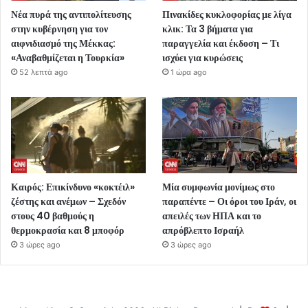
Νέα πυρά της αντιπολίτευσης
Πινακίδες κυκλοφορίας με λίγα
στην κυβέρνηση για τον
κλικ: Τα 3 βήματα για
αιφνιδιασμό της Μέκκας:
παραγγελία και έκδοση – Τι
«Αναβαθμίζεται η Τουρκία»
ισχύει για κυρώσεις
52 λεπτά ago
1 ώρα ago
Καιρός: Επικίνδυνο «κοκτέιλ»
Μία συμφωνία μονίμως στο
ζέστης και ανέμων – Σχεδόν
παραπέντε – Οι όροι του Ιράν, οι
στους 40 βαθμούς η
απειλές των ΗΠΑ και το
θερμοκρασία και 8 μποφόρ
απρόβλεπτο Ισραήλ
3 ώρες ago
3 ώρες ago