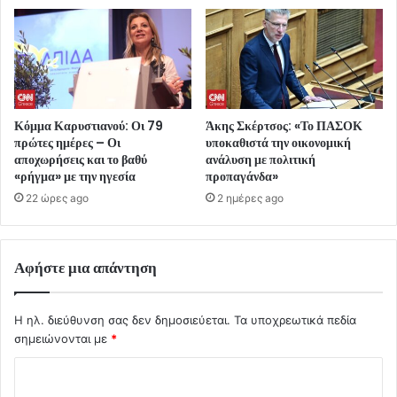
Κόμμα Καρυστιανού: Οι 79
Άκης Σκέρτσος: «Το ΠΑΣΟΚ
πρώτες ημέρες – Οι
υποκαθιστά την οικονομική
αποχωρήσεις και το βαθύ
ανάλυση με πολιτική
«ρήγμα» με την ηγεσία
προπαγάνδα»
22 ώρες ago
2 ημέρες ago
Αφήστε μια απάντηση
Η ηλ. διεύθυνση σας δεν δημοσιεύεται.
Τα υποχρεωτικά πεδία
σημειώνονται με
*
Σ
χ