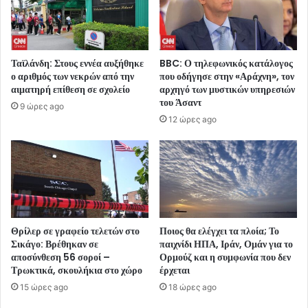
Ταϊλάνδη: Στους εννέα αυξήθηκε
BBC: Ο τηλεφωνικός κατάλογος
ο αριθμός των νεκρών από την
που οδήγησε στην «Αράχνη», τον
αιματηρή επίθεση σε σχολείο
αρχηγό των μυστικών υπηρεσιών
του Άσαντ
9 ώρες ago
12 ώρες ago
Θρίλερ σε γραφείο τελετών στο
Ποιος θα ελέγχει τα πλοία; Το
Σικάγο: Βρέθηκαν σε
παιχνίδι ΗΠΑ, Ιράν, Ομάν για το
αποσύνθεση 56 σοροί –
Ορμούζ και η συμφωνία που δεν
Τρωκτικά, σκουλήκια στο χώρο
έρχεται
15 ώρες ago
18 ώρες ago