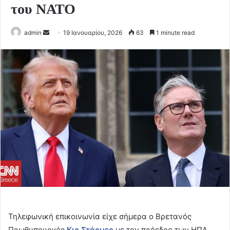
του ΝΑΤΟ
Send
admin
19 Ιανουαρίου, 2026
63
1 minute read
an
email
Τηλεφωνική επικοινωνία είχε σήμερα ο Βρετανός
Πρωθυπουργός
Κιρ Στάρμερ
με τον πρόεδρο των ΗΠΑ,