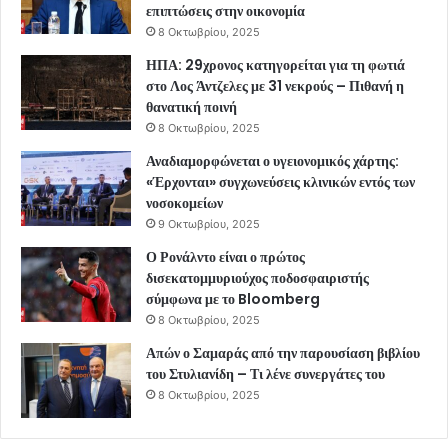
επιπτώσεις στην οικονομία
8 Οκτωβρίου, 2025
ΗΠΑ: 29χρονος κατηγορείται για τη φωτιά
στο Λος Άντζελες με 31 νεκρούς – Πιθανή η
θανατική ποινή
8 Οκτωβρίου, 2025
Αναδιαμορφώνεται ο υγειονομικός χάρτης:
«Έρχονται» συγχωνεύσεις κλινικών εντός των
νοσοκομείων
9 Οκτωβρίου, 2025
Ο Ρονάλντο είναι ο πρώτος
δισεκατομμυριούχος ποδοσφαιριστής
σύμφωνα με το Bloomberg
8 Οκτωβρίου, 2025
Απών ο Σαμαράς από την παρουσίαση βιβλίου
του Στυλιανίδη – Τι λένε συνεργάτες του
8 Οκτωβρίου, 2025