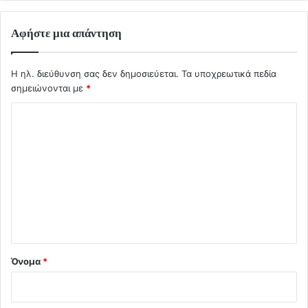
Αφήστε μια απάντηση
Η ηλ. διεύθυνση σας δεν δημοσιεύεται.
Τα υποχρεωτικά πεδία
σημειώνονται με
*
Σ
χ
ό
λ
ι
ο
*
Όνομα
*