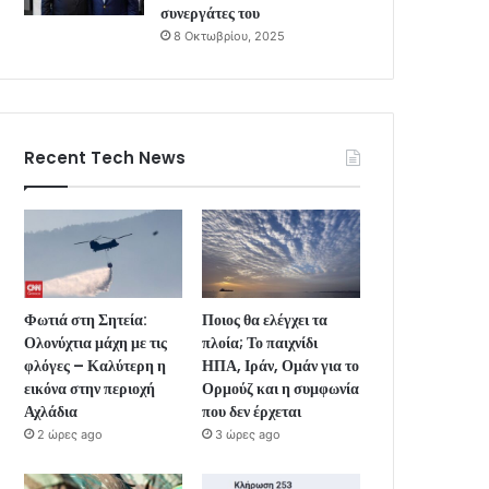
συνεργάτες του
8 Οκτωβρίου, 2025
Recent Tech News
Φωτιά στη Σητεία:
Ποιος θα ελέγχει τα
Ολονύχτια μάχη με τις
πλοία; Το παιχνίδι
φλόγες – Καλύτερη η
ΗΠΑ, Ιράν, Ομάν για το
εικόνα στην περιοχή
Ορμούζ και η συμφωνία
Αχλάδια
που δεν έρχεται
2 ώρες ago
3 ώρες ago