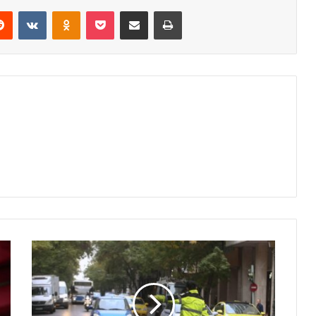
erest
Reddit
VKontakte
Odnoklassniki
Pocket
Share via Email
Print