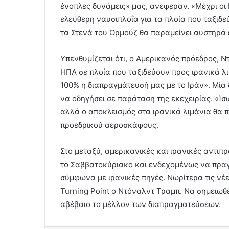
ένοπλες δυνάμεις» μας, ανέφεραν. «Μέχρι ο
ελεύθερη ναυσιπλοΐα για τα πλοία που ταξιδεύ
τα Στενά του Ορμούζ θα παραμείνει αυστηρά
Υπενθυμίζεται ότι, ο Αμερικανός πρόεδρος, Ν
ΗΠΑ σε πλοία που ταξιδεύουν προς ιρανικά λ
100% η διαπραγμάτευσή μας με το Ιράν». Μία
να οδηγήσει σε παράταση της εκεχειρίας. «Ί
αλλά ο αποκλεισμός στα ιρανικά λιμάνια θα π
προεδρικού αεροσκάφους.
Στο μεταξύ, αμερικανικές και ιρανικές αντι
το Σαββατοκύριακο και ενδεχομένως να πραγ
σύμφωνα με ιρανικές πηγές. Νωρίτερα τις νέ
Turning Point ο Ντόναλντ Τραμπ. Να σημειωθεί
αβέβαιο το μέλλον των διαπραγματεύσεων.