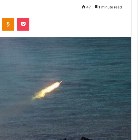
47
1 minute read
VKontakte
Odnoklassniki
Pocket