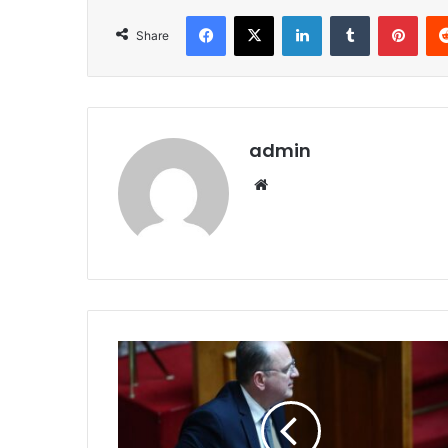
Facebook
X
LinkedIn
Tumblr
Pint
Share
admin
Website