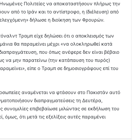
ι Ηνωμένες Πολιτείες να αποκαταστήσουν πλήρως την
ουν από το Ιράν και το αντίστροφο, η (διέλευση) από
 ελεγχόμενη» δήλωσε η διοίκηση των Φρουρών.
τόναλντ Τραμπ είχε δηλώσει ότι ο αποκλεισμός των
ιμάνια θα παραμείνει μέχρι «να ολοκληρωθεί κατά
 διαπραγμάτευση, που όπως ανέφερε δεν είναι βέβαιο
σως να μην παρατείνω (την κατάπαυση του πυρός)
αραμείνει», είπε ο Τραμπ σε δημοσιογράφους επί του
προσωπείες αναμένεται να φτάσουν στο Πακιστάν αυτό
ματοποιήσουν διαπραγματεύσεις τη Δευτέρα,
ες συνομιλίες επιβεβαίωσε μιλώντας σε εκδήλωση του
, όμως, ότι μετά τις εξελίξεις αυτές παραμένει