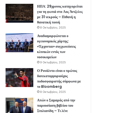
ΗΠΑ: 29χρονος κατηγορείται
για τη φωτιά στο Λος Άντζελες
με 31 νεκρούς – Πιθανή η
θανατική ποινή
8 Οκτωβρίου, 2025
Αναδιαμορφώνεται ο
υγειονομικός χάρτης:
«Έρχονται» συγχωνεύσεις
κλινικών εντός των
νοσοκομείων
9 Οκτωβρίου, 2025
Ο Ρονάλντο είναι ο πρώτος
δισεκατομμυριούχος
ποδοσφαιριστής σύμφωνα με
το Bloomberg
8 Οκτωβρίου, 2025
Απών ο Σαμαράς από την
παρουσίαση βιβλίου του
Στυλιανίδη – Τι λένε