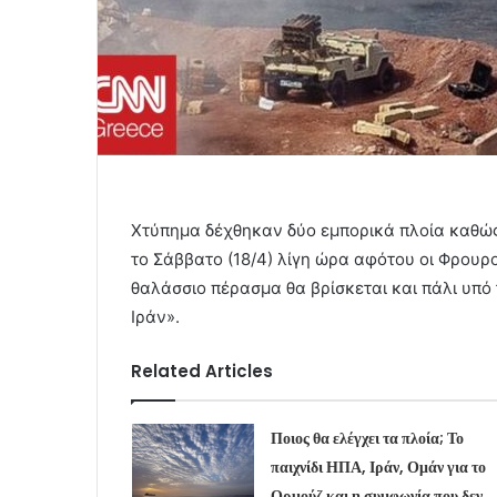
Χτύπημα δέχθηκαν δύο εμπορικά πλοία καθώ
το Σάββατο (18/4) λίγη ώρα αφότου οι Φρουρ
θαλάσσιο πέρασμα θα βρίσκεται και πάλι υπ
Ιράν».
Related Articles
Ποιος θα ελέγχει τα πλοία; Το
παιχνίδι ΗΠΑ, Ιράν, Ομάν για το
Ορμούζ και η συμφωνία που δεν