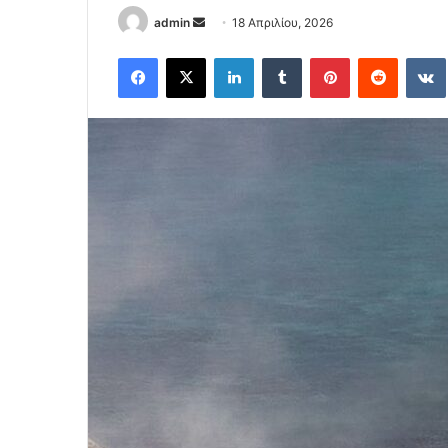
Send
admin
18 Απριλίου, 2026
an
Facebook
X
LinkedIn
Tumblr
Pinterest
Reddit
email