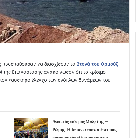
ς προσπαθούσαν να διασχίσουν τα
Στενά του Ορμούζ
οί της Επανάστασης ανακοίνωσαν ότι το κρίσιμο
ό τον «αυστηρό έλεγχο των ενόπλων δυνάμεων του
Ανοικτός πόλεμος Μαδρίτης –
Ρώμης: Η Ισπανία επαναφέρει τους
συνοριακούς ελέγχους για τους