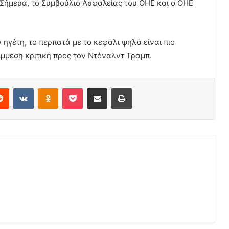
 Σήμερα, το Συμβούλιο Ασφαλείας του ΟΗΕ και ο ΟΗΕ
 ηγέτη, το περπατά με το κεφάλι ψηλά είναι πιο
έμμεση κριτική προς τον Ντόναλντ Τραμπ.
erest
Reddit
VKontakte
Odnoklassniki
Pocket
Share via Email
Print