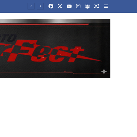
Facebook
X
YouTube
Instagram
Log In
Random Article
Sidebar
Τραγωδία στην Ταϊλάνδη: Σκηνές τρόμου από ένοπλη επίθεση σε σχολείο – Νεκροί μαθητές και δάσκαλοι