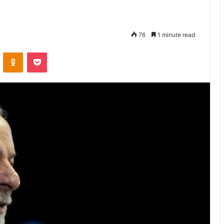
76
1 minute read
VKontakte
Odnoklassniki
Pocket