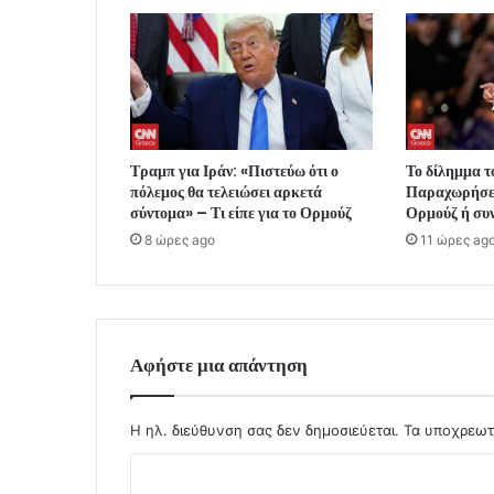
Τραμπ για Ιράν: «Πιστεύω ότι ο
Το δίλημμα τ
πόλεμος θα τελειώσει αρκετά
Παραχωρήσεις
σύντομα» – Τι είπε για το Ορμούζ
Ορμούζ ή συν
8 ώρες ago
11 ώρες ag
Αφήστε μια απάντηση
Η ηλ. διεύθυνση σας δεν δημοσιεύεται.
Τα υποχρεωτ
Σ