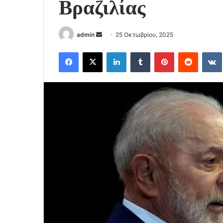
Βραζιλίας
Send
admin
25 Οκτωβρίου, 2025
an
Facebook
X
LinkedIn
Tumblr
Pinterest
Reddit
email