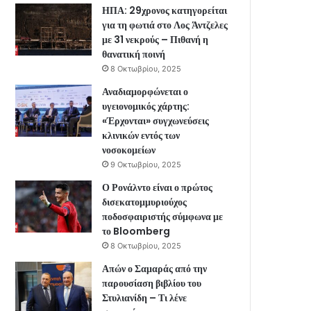
ΗΠΑ: 29χρονος κατηγορείται
για τη φωτιά στο Λος Άντζελες
με 31 νεκρούς – Πιθανή η
θανατική ποινή
8 Οκτωβρίου, 2025
Αναδιαμορφώνεται ο
υγειονομικός χάρτης:
«Έρχονται» συγχωνεύσεις
κλινικών εντός των
νοσοκομείων
9 Οκτωβρίου, 2025
Ο Ρονάλντο είναι ο πρώτος
δισεκατομμυριούχος
ποδοσφαιριστής σύμφωνα με
το Bloomberg
8 Οκτωβρίου, 2025
Απών ο Σαμαράς από την
παρουσίαση βιβλίου του
Στυλιανίδη – Τι λένε