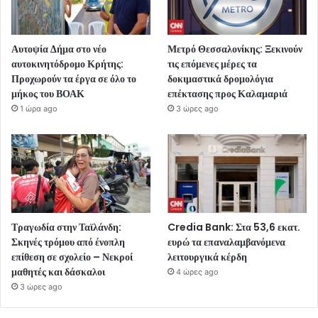
Αυτοψία Δήμα στο νέο
Μετρό Θεσσαλονίκης: Ξεκινούν
αυτοκινητόδρομο Κρήτης:
τις επόμενες μέρες τα
Προχωρούν τα έργα σε όλο το
δοκιμαστικά δρομολόγια
μήκος του ΒΟΑΚ
επέκτασης προς Καλαμαριά
1 ώρα ago
3 ώρες ago
Τραγωδία στην Ταϊλάνδη:
Credia Bank: Στα 53,6 εκατ.
Σκηνές τρόμου από ένοπλη
ευρώ τα επαναλαμβανόμενα
επίθεση σε σχολείο – Νεκροί
λειτουργικά κέρδη
μαθητές και δάσκαλοι
4 ώρες ago
3 ώρες ago