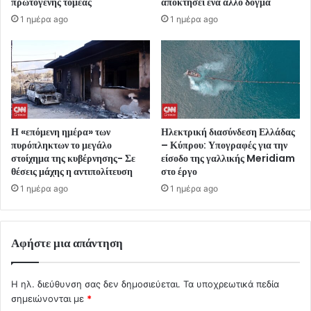
πρωτογενής τομεάς
αποκτήσει ένα άλλο δόγμα
1 ημέρα ago
1 ημέρα ago
Η «επόμενη ημέρα» των
Ηλεκτρική διασύνδεση Ελλάδας
πυρόπληκτων το μεγάλο
– Κύπρου: Υπογραφές για την
στοίχημα της κυβέρνησης- Σε
είσοδο της γαλλικής Meridiam
θέσεις μάχης η αντιπολίτευση
στο έργο
1 ημέρα ago
1 ημέρα ago
Αφήστε μια απάντηση
Η ηλ. διεύθυνση σας δεν δημοσιεύεται.
Τα υποχρεωτικά πεδία
σημειώνονται με
*