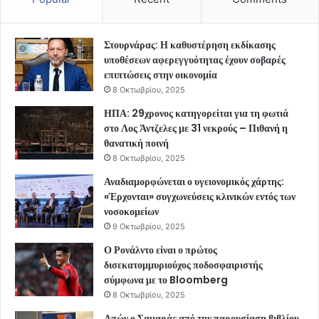
Στουρνάρας: Η καθυστέρηση εκδίκασης
υποθέσεων αφερεγγυότητας έχουν σοβαρές
επιπτώσεις στην οικονομία
8 Οκτωβρίου, 2025
ΗΠΑ: 29χρονος κατηγορείται για τη φωτιά
στο Λος Άντζελες με 31 νεκρούς – Πιθανή η
θανατική ποινή
8 Οκτωβρίου, 2025
Αναδιαμορφώνεται ο υγειονομικός χάρτης:
«Έρχονται» συγχωνεύσεις κλινικών εντός των
νοσοκομείων
9 Οκτωβρίου, 2025
Ο Ρονάλντο είναι ο πρώτος
δισεκατομμυριούχος ποδοσφαιριστής
σύμφωνα με το Bloomberg
8 Οκτωβρίου, 2025
Απών ο Σαμαράς από την παρουσίαση βιβλίου