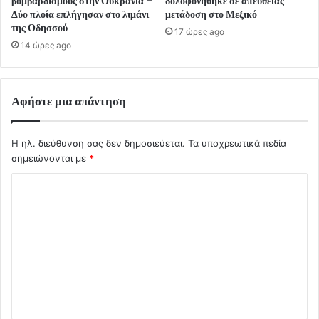
βομβαρδισμούς στην Ουκρανία –
δολοφονήθηκε σε απευθείας
Δύο πλοία επλήγησαν στο λιμάνι
μετάδοση στο Μεξικό
της Οδησσού
17 ώρες ago
14 ώρες ago
Αφήστε μια απάντηση
Η ηλ. διεύθυνση σας δεν δημοσιεύεται.
Τα υποχρεωτικά πεδία
σημειώνονται με
*
Σ
χ
ό
λ
ι
ο
*