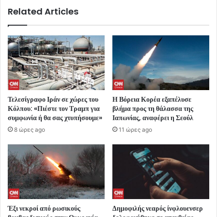
Related Articles
Τελεσίγραφο Ιράν σε χώρες του
Η Βόρεια Κορέα εξαπέλυσε
Κόλπου: «Πιέστε τον Τραμπ για
βλήμα προς τη θάλασσα της
συμφωνία ή θα σας χτυπήσουμε»
Ιαπωνίας, αναφέρει η Σεούλ
8 ώρες ago
11 ώρες ago
Έξι νεκροί από ρωσικούς
Δημοφιλής νεαρός ίνφλουενσερ