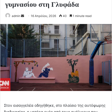
γυμνασίου στη Γλυφάδα
Send
admin
16 Απριλίου, 2026
40
1 minute read
an
email
Στον εισαγγελέα οδηγήθηκε, στο πλαίσιο της αυτόφωρης
διαδικασίας, η μητέρα ενός από τους ανήλικους που