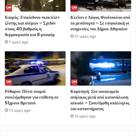
Καιρός: Επικίνδυνο «κοκτέιλ»
Κλείνει ο Λόφος Φινόπουλου από
ζέστης και ανέμων – Σχεδόν
τα μεσάνυχτα – Σε επιφυλακή οι
στους 40 βαθμούς η
υπηρεσίες του Δήμου Αθηναίων
θερμοκρασία και 8 μποφόρ
10 ώρες ago
7 ώρες ago
Ρέθυμνο: Πέντε νεαροί
Κομοτηνή: Στο νοσοκομείο
συνελήφθησαν για επίθεση σε
ανήλικος μετά από κατανάλωση
51χρονο Βρετανό
αλκοόλ – Συνελήφθη υπάλληλος
του καταστήματος
13 ώρες ago
16 ώρες ago