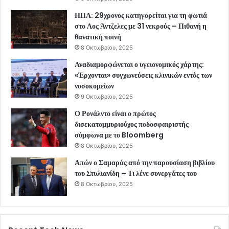
ΗΠΑ: 29χρονος κατηγορείται για τη φωτιά
στο Λος Άντζελες με 31 νεκρούς – Πιθανή η
θανατική ποινή
8 Οκτωβρίου, 2025
Αναδιαμορφώνεται ο υγειονομικός χάρτης:
«Έρχονται» συγχωνεύσεις κλινικών εντός των
νοσοκομείων
9 Οκτωβρίου, 2025
Ο Ρονάλντο είναι ο πρώτος
δισεκατομμυριούχος ποδοσφαιριστής
σύμφωνα με το Bloomberg
8 Οκτωβρίου, 2025
Απών ο Σαμαράς από την παρουσίαση βιβλίου
του Στυλιανίδη – Τι λένε συνεργάτες του
8 Οκτωβρίου, 2025