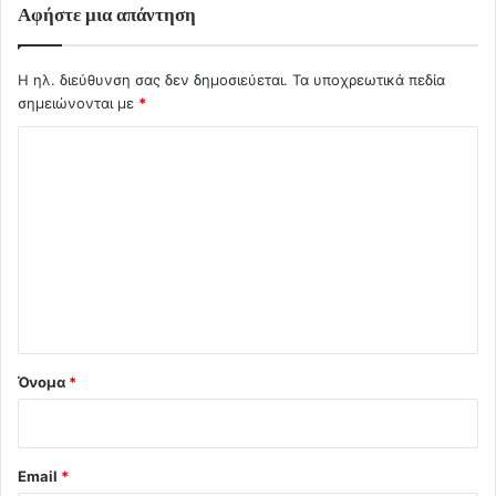
Αφήστε μια απάντηση
Η ηλ. διεύθυνση σας δεν δημοσιεύεται.
Τα υποχρεωτικά πεδία
σημειώνονται με
*
Σ
χ
ό
λ
ι
ο
*
Όνομα
*
Email
*