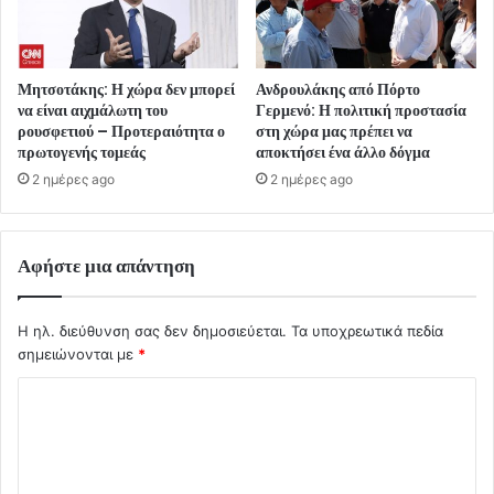
Μητσοτάκης: Η χώρα δεν μπορεί
Ανδρουλάκης από Πόρτο
να είναι αιχμάλωτη του
Γερμενό: Η πολιτική προστασία
ρουσφετιού – Προτεραιότητα ο
στη χώρα μας πρέπει να
πρωτογενής τομεάς
αποκτήσει ένα άλλο δόγμα
2 ημέρες ago
2 ημέρες ago
Αφήστε μια απάντηση
Η ηλ. διεύθυνση σας δεν δημοσιεύεται.
Τα υποχρεωτικά πεδία
σημειώνονται με
*
Σ
χ
ό
λ