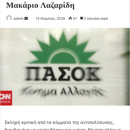
Μακάριο Λαζαρίδη
Send
admin
15 Απριλίου, 2026
41
2 minutes read
an
email
Σκληρή κριτική από τα κόμματα της αντιπολίτευσης,
διανθισμένη με γερές δόσεις ειρωνείας, δέχεται πλέον η