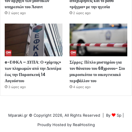
τον αρχηγό των μυστικών
αποχωρήσεις και το βαθύ
υπηρεσιών του Άσαντ
«ρήγμα» με την ηγεσία
2 ώρες ago
2 ώρες ago
e-ΕΦΚΑ – ΔΥΠΑ: Ο «χάρτης»
Σέρρες: Πέπλο μυστηρίου για
των πληρωμών από την Δευτέρα
τον θάνατου του 68χρονου- Στο
έως την Παρασκευή 14
μικροσκόπιο το οικογενειακό
Αυγούστου
περιβάλλον του
3 ώρες ago
4 ώρες ago
Mparaki.gr © Copyright 2026, All Rights Reserved | By
Sp
|
Proudly Hosted by
RealHosting