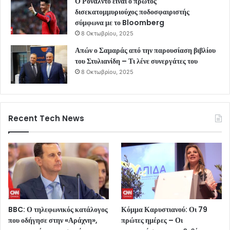
Ο Ρονάλντο είναι ο πρώτος
δισεκατομμυριούχος ποδοσφαιριστής
σύμφωνα με το Bloomberg
8 Οκτωβρίου, 2025
Απών ο Σαμαράς από την παρουσίαση βιβλίου
του Στυλιανίδη – Τι λένε συνεργάτες του
8 Οκτωβρίου, 2025
Recent Tech News
BBC: Ο τηλεφωνικός κατάλογος
Κόμμα Καρυστιανού: Οι 79
που οδήγησε στην «Αράχνη»,
πρώτες ημέρες – Οι