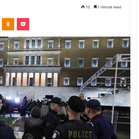
70
1 minute read
VKontakte
Odnoklassniki
Pocket