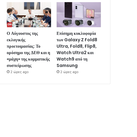
Ο Αύγουστος της
Επίσημη κυκλοφορία
εκλογικής
των Galaxy Z Fold8
προετοιμασίας: Το
Ultra, Fold8, Flip8,
ορόσημο της ΔΕΘ και η
Watch Ultra2 και
«μάχη» της κομματικής
Watch9 από τη
συσπείρωσης
Samsung
2 ώρες ago
2 ώρες ago