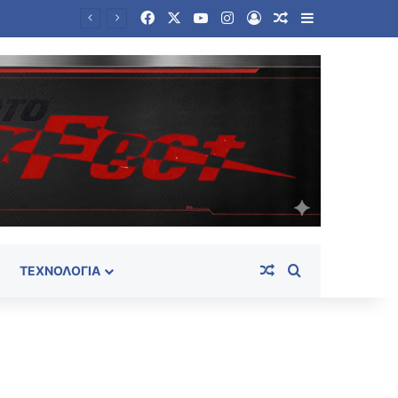
Facebook
X
YouTube
Instagram
Log In
Random Article
Sidebar
Λουτράκι: Νεκρός δίπλα σε κάδο σκουπιδιών εντοπίστηκε ηλικιωμένος – Ανοιχτά όλα τα ενδεχόμενα
Random Article
Search for
ΤΕΧΝΟΛΟΓΊΑ