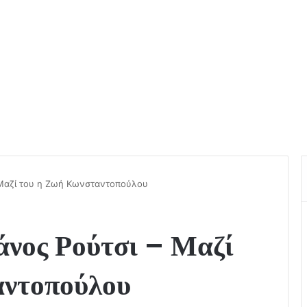
 Μαζί του η Ζωή Κωνσταντοπούλου
άνος Ρούτσι – Μαζί
αντοπούλου