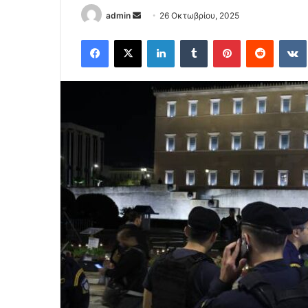
Send
admin
26 Οκτωβρίου, 2025
an
Facebook
X
LinkedIn
Tumblr
Pinterest
Reddit
email