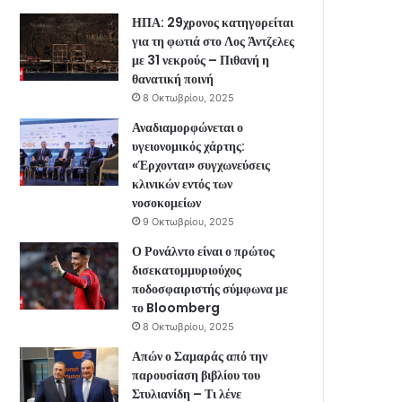
ΗΠΑ: 29χρονος κατηγορείται
για τη φωτιά στο Λος Άντζελες
με 31 νεκρούς – Πιθανή η
θανατική ποινή
8 Οκτωβρίου, 2025
Αναδιαμορφώνεται ο
υγειονομικός χάρτης:
«Έρχονται» συγχωνεύσεις
κλινικών εντός των
νοσοκομείων
9 Οκτωβρίου, 2025
Ο Ρονάλντο είναι ο πρώτος
δισεκατομμυριούχος
ποδοσφαιριστής σύμφωνα με
το Bloomberg
8 Οκτωβρίου, 2025
Απών ο Σαμαράς από την
παρουσίαση βιβλίου του
Στυλιανίδη – Τι λένε