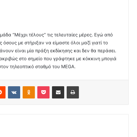
μάδα “Μέχρι τέλους” τις τελευταίες μέρες. Εγώ από
 όσους με στήριξαν να είμαστε όλοι μαζί γιατί το
νουν είναι μία πράξη εκδίκησης και δεν θα περάσει.
ακριβώς στο σημείο που γράφτηκε με κόκκινη μπογιά
στον τηλεοπτικό σταθμό του MEGA.
erest
Reddit
VKontakte
Odnoklassniki
Pocket
Share via Email
Print