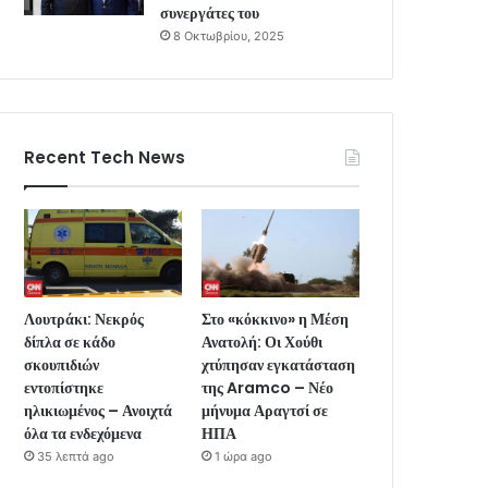
συνεργάτες του
8 Οκτωβρίου, 2025
Recent Tech News
Λουτράκι: Νεκρός
Στο «κόκκινο» η Μέση
δίπλα σε κάδο
Ανατολή: Οι Χούθι
σκουπιδιών
χτύπησαν εγκατάσταση
εντοπίστηκε
της Aramco – Νέο
ηλικιωμένος – Ανοιχτά
μήνυμα Αραγτσί σε
όλα τα ενδεχόμενα
ΗΠΑ
35 λεπτά ago
1 ώρα ago