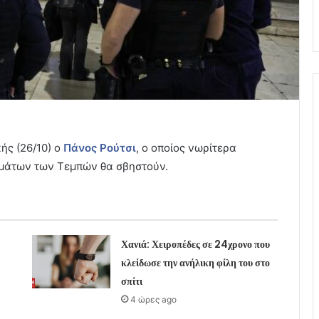
ής (26/10) ο
Πάνος Ρούτσι
, ο οποίος νωρίτερα
υμάτων των Τεμπών θα σβηστούν.
Χανιά: Χειροπέδες σε 24χρονο που
κλείδωσε την ανήλικη φίλη του στο
σπίτι
4 ώρες ago