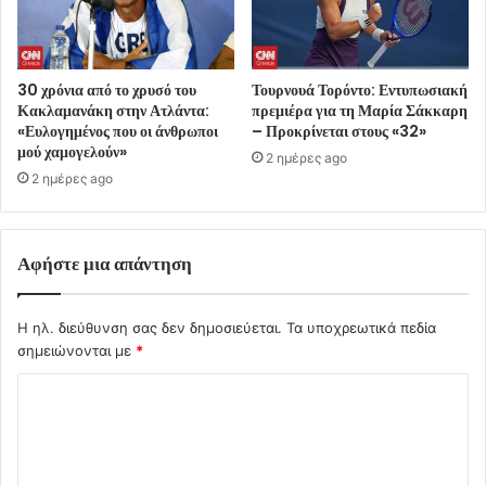
30 χρόνια από το χρυσό του
Τουρνουά Τορόντο: Εντυπωσιακή
Κακλαμανάκη στην Ατλάντα:
πρεμιέρα για τη Μαρία Σάκκαρη
«Ευλογημένος που οι άνθρωποι
– Προκρίνεται στους «32»
μού χαμογελούν»
2 ημέρες ago
2 ημέρες ago
Αφήστε μια απάντηση
Η ηλ. διεύθυνση σας δεν δημοσιεύεται.
Τα υποχρεωτικά πεδία
σημειώνονται με
*
Σ
χ
ό