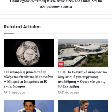
Ποιοι έχουν έκπτωση 50% στον ΕΝΦΙΑ: Ποιοι δεν θα
πληρώσουν τίποτα
Related Articles
Στο «σφυρί» η μπάλα από το
ΣΕΦ: Το Ελεγκτικό ακύρωσε τον
«Χέρι του Θεού» του Μαραντόνα
διαγωνισμό για ενεργειακη
– Μπορεί να ξεπεράσει τα 10
αναβάθμιση – Ορισε νέο για τις
εκατ. δολάρια
10 Σεπτέμβρη
13 ώρες ago
21 ώρες ago