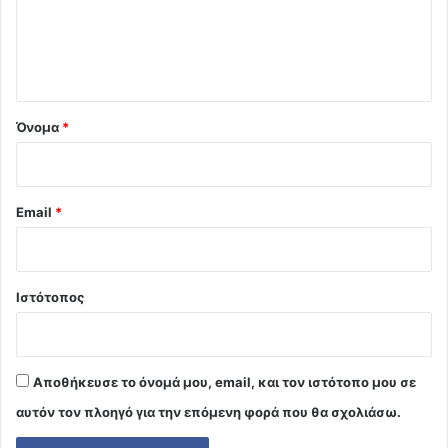
λ
ι
ο
*
Όνομα
*
Email
*
Ιστότοπος
Αποθήκευσε το όνομά μου, email, και τον ιστότοπο μου σε
αυτόν τον πλοηγό για την επόμενη φορά που θα σχολιάσω.