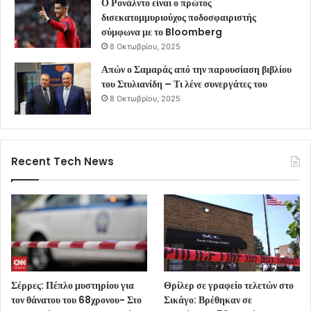
Ο Ρονάλντο είναι ο πρώτος
δισεκατομμυριούχος ποδοσφαιριστής
σύμφωνα με το Bloomberg
8 Οκτωβρίου, 2025
Απών ο Σαμαράς από την παρουσίαση βιβλίου
του Στυλιανίδη – Τι λένε συνεργάτες του
8 Οκτωβρίου, 2025
Recent Tech News
Σέρρες: Πέπλο μυστηρίου για
Θρίλερ σε γραφείο τελετών στο
τον θάνατου του 68χρονου- Στο
Σικάγο: Βρέθηκαν σε