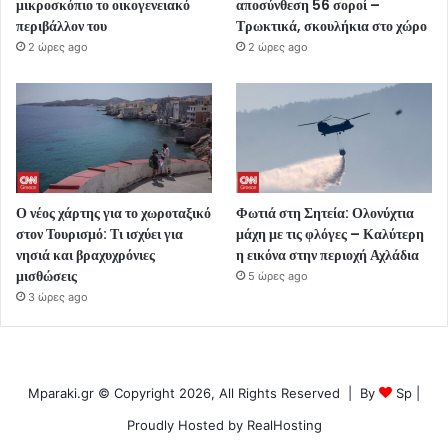
μικροσκόπιο το οικογενειακό
αποσύνθεση 56 σοροί –
περιβάλλον του
Τρωκτικά, σκουλήκια στο χώρο
2 ώρες ago
2 ώρες ago
Ο νέος χάρτης για το χωροταξικό
Φωτιά στη Σητεία: Ολονύχτια
στον Τουρισμό: Τι ισχύει για
μάχη με τις φλόγες – Καλύτερη
νησιά και βραχυχρόνιες
η εικόνα στην περιοχή Αχλάδια
μισθώσεις
5 ώρες ago
3 ώρες ago
Mparaki.gr © Copyright 2026, All Rights Reserved | By
Sp
|
Proudly Hosted by
RealHosting