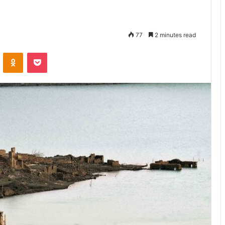
77
2 minutes read
VKontakte
Odnoklassniki
Pocket