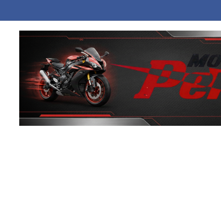
 σε κατάστημα στο Παλαιό Φάληρο – Εκκενώνεται προληπτικά πολυκατ