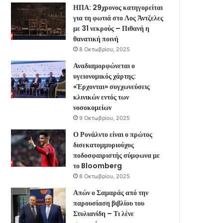
ΗΠΑ: 29χρονος κατηγορείται
για τη φωτιά στο Λος Άντζελες
με 31 νεκρούς – Πιθανή η
θανατική ποινή
8 Οκτωβρίου, 2025
Αναδιαμορφώνεται ο
υγειονομικός χάρτης:
«Έρχονται» συγχωνεύσεις
κλινικών εντός των
νοσοκομείων
9 Οκτωβρίου, 2025
Ο Ρονάλντο είναι ο πρώτος
δισεκατομμυριούχος
ποδοσφαιριστής σύμφωνα με
το Bloomberg
8 Οκτωβρίου, 2025
Απών ο Σαμαράς από την
παρουσίαση βιβλίου του
Στυλιανίδη – Τι λένε