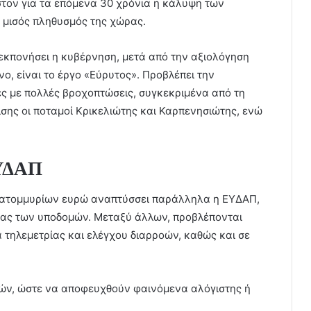
στον για τα επόμενα 30 χρόνια η κάλυψη των
ο μισός πληθυσμός της χώρας.
εκπονήσει η κυβέρνηση, μετά από την αξιολόγηση
ο, είναι το έργο «Εύρυτος». Προβλέπει την
ές με πολλές βροχοπτώσεις, συγκεκριμένα από τη
σης οι ποταμοί Κρικελιώτης και Καρπενησιώτης, ενώ
ΕΥΔΑΠ
εκατομμυρίων ευρώ αναπτύσσει παράλληλα η ΕΥΔΑΠ,
τας των υποδομών. Μεταξύ άλλων, προβλέπονται
 τηλεμετρίας και ελέγχου διαρροών, καθώς και σε
ιτών, ώστε να αποφευχθούν φαινόμενα αλόγιστης ή