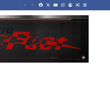
Facebook
X
YouTube
Instagram
Log In
Random Article
Sidebar
οικία