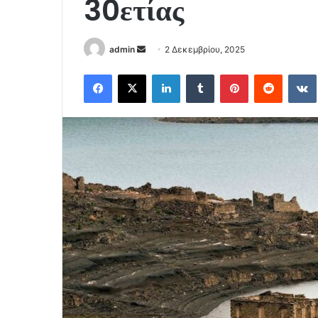
30ετίας
Send
admin
2 Δεκεμβρίου, 2025
an
Facebook
X
LinkedIn
Tumblr
Pinterest
Reddit
email