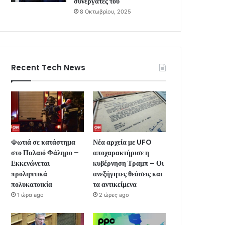
συνεργάτες του
8 Οκτωβρίου, 2025
Recent Tech News
Φωτιά σε κατάστημα
Νέα αρχεία με UFO
στο Παλαιό Φάληρο –
αποχαρακτήρισε η
Εκκενώνεται
κυβέρνηση Τραμπ – Οι
προληπτικά
ανεξήγητες θεάσεις και
πολυκατοικία
τα αντικείμενα
1 ώρα ago
2 ώρες ago