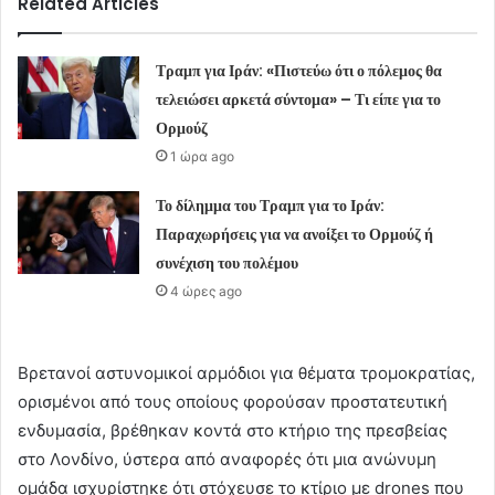
Related Articles
Τραμπ για Ιράν: «Πιστεύω ότι ο πόλεμος θα
τελειώσει αρκετά σύντομα» – Τι είπε για το
Ορμούζ
1 ώρα ago
Το δίλημμα του Τραμπ για το Ιράν:
Παραχωρήσεις για να ανοίξει το Ορμούζ ή
συνέχιση του πολέμου
4 ώρες ago
Βρετανοί αστυνομικοί αρμόδιοι για θέματα τρομοκρατίας,
ορισμένοι από τους οποίους φορούσαν προστατευτική
ενδυμασία, βρέθηκαν κοντά στο κτήριο της πρεσβείας
στο Λονδίνο, ύστερα από αναφορές ότι μια ανώνυμη
ομάδα ισχυρίστηκε ότι στόχευσε το κτίριο με drones που