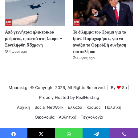
Από γεννήτρια ηλεκτρικού
Το δίλημμα του Τραμπ για το
ρεύματος η φωτιά στη Σκύρο –
Ιράν: Παραχωρήσεις για να
Συνελήφθη 63χρονη
ανοίξει το Ορμούζ ή συνέχιση
του πολέμου
4 ώρες ago
4 ώρες ago
Mparaki.gr © Copyright 2026, All Rights Reserved | By
Sp
|
Proudly Hosted by
RealHosting
Αρχική
Social NetWork
Ελλάδα
Κόσμος
Πολιτική
Οικονομία
Αθλητικά
Τεχνολογία