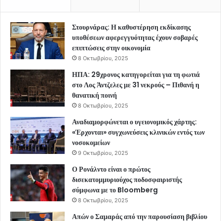
Στουρνάρας: Η καθυστέρηση εκδίκασης
υποθέσεων αφερεγγυότητας έχουν σοβαρές
επιπτώσεις στην οικονομία
8 Οκτωβρίου, 2025
ΗΠΑ: 29χρονος κατηγορείται για τη φωτιά
στο Λος Άντζελες με 31 νεκρούς – Πιθανή η
θανατική ποινή
8 Οκτωβρίου, 2025
Αναδιαμορφώνεται ο υγειονομικός χάρτης:
«Έρχονται» συγχωνεύσεις κλινικών εντός των
νοσοκομείων
9 Οκτωβρίου, 2025
Ο Ρονάλντο είναι ο πρώτος
δισεκατομμυριούχος ποδοσφαιριστής
σύμφωνα με το Bloomberg
8 Οκτωβρίου, 2025
Απών ο Σαμαράς από την παρουσίαση βιβλίου