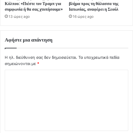
Κόλπου: «Πιέστε τον Τραμπ για
βλήμα προς τη θάλασσα της
συμφωνία ή θα σας χτυπήσουμε»
Ιαπωνίας, αναφέρει η Σεούλ
13 ώρες ago
16 ώρες ago
Αφήστε μια απάντηση
Η ηλ. διεύθυνση σας δεν δημοσιεύεται.
Τα υποχρεωτικά πεδία
σημειώνονται με
*
Σ
χ
ό
λ
ι
ο
*