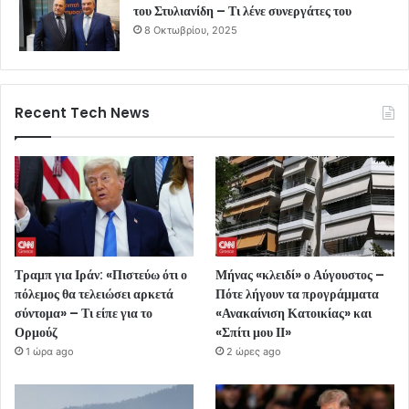
του Στυλιανίδη – Τι λένε συνεργάτες του
8 Οκτωβρίου, 2025
Recent Tech News
Τραμπ για Ιράν: «Πιστεύω ότι ο
Μήνας «κλειδί» ο Αύγουστος –
πόλεμος θα τελειώσει αρκετά
Πότε λήγουν τα προγράμματα
σύντομα» – Τι είπε για το
«Ανακαίνιση Κατοικίας» και
Ορμούζ
«Σπίτι μου ΙΙ»
1 ώρα ago
2 ώρες ago