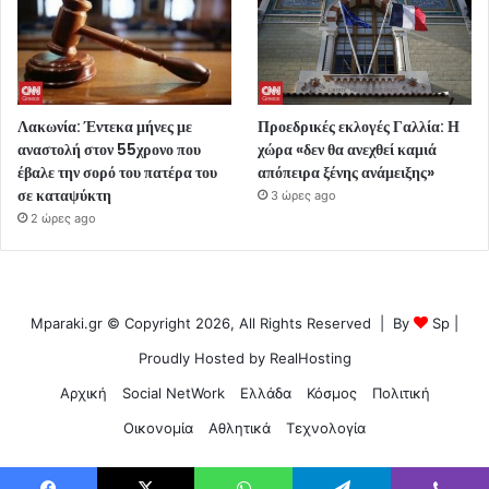
Λακωνία: Έντεκα μήνες με
Προεδρικές εκλογές Γαλλία: Η
αναστολή στον 55χρονο που
χώρα «δεν θα ανεχθεί καμιά
έβαλε την σορό του πατέρα του
απόπειρα ξένης ανάμειξης»
σε καταψύκτη
3 ώρες ago
2 ώρες ago
Mparaki.gr © Copyright 2026, All Rights Reserved | By
Sp
|
Proudly Hosted by
RealHosting
Αρχική
Social NetWork
Ελλάδα
Κόσμος
Πολιτική
Οικονομία
Αθλητικά
Τεχνολογία