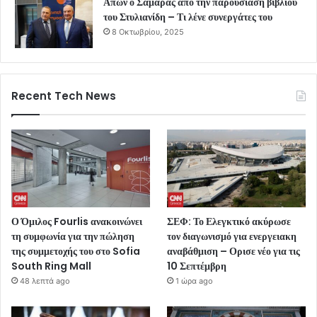
Απών ο Σαμαράς από την παρουσίαση βιβλίου
του Στυλιανίδη – Τι λένε συνεργάτες του
8 Οκτωβρίου, 2025
Recent Tech News
Ο Όμιλος Fourlis ανακοινώνει
ΣΕΦ: Το Ελεγκτικό ακύρωσε
τη συμφωνία για την πώληση
τον διαγωνισμό για ενεργειακη
της συμμετοχής του στο Sofia
αναβάθμιση – Ορισε νέο για τις
South Ring Mall
10 Σεπτέμβρη
48 λεπτά ago
1 ώρα ago