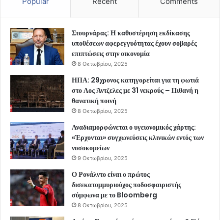
Popular
Recent
Comments
Στουρνάρας: Η καθυστέρηση εκδίκασης
υποθέσεων αφερεγγυότητας έχουν σοβαρές
επιπτώσεις στην οικονομία
8 Οκτωβρίου, 2025
ΗΠΑ: 29χρονος κατηγορείται για τη φωτιά
στο Λος Άντζελες με 31 νεκρούς – Πιθανή η
θανατική ποινή
8 Οκτωβρίου, 2025
Αναδιαμορφώνεται ο υγειονομικός χάρτης:
«Έρχονται» συγχωνεύσεις κλινικών εντός των
νοσοκομείων
9 Οκτωβρίου, 2025
Ο Ρονάλντο είναι ο πρώτος
δισεκατομμυριούχος ποδοσφαιριστής
σύμφωνα με το Bloomberg
8 Οκτωβρίου, 2025