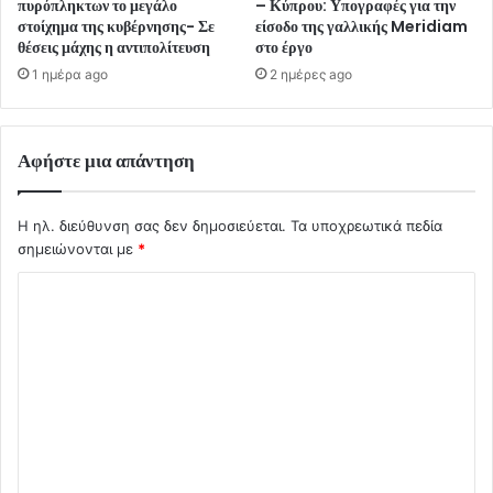
πυρόπληκτων το μεγάλο
– Κύπρου: Υπογραφές για την
στοίχημα της κυβέρνησης- Σε
είσοδο της γαλλικής Meridiam
θέσεις μάχης η αντιπολίτευση
στο έργο
1 ημέρα ago
2 ημέρες ago
Αφήστε μια απάντηση
Η ηλ. διεύθυνση σας δεν δημοσιεύεται.
Τα υποχρεωτικά πεδία
σημειώνονται με
*
Σ
χ
ό
λ
ι
ο
*