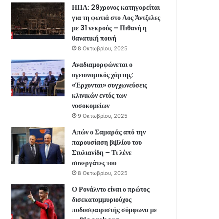
ΗΠΑ: 29χρονος κατηγορείται
για τη φωτιά στο Λος Άντζελες
με 31 νεκρούς – Πιθανή η
θανατική ποινή
8 Οκτωβρίου, 2025
Αναδιαμορφώνεται ο
υγειονομικός χάρτης:
«Έρχονται» συγχωνεύσεις
κλινικών εντός των
νοσοκομείων
9 Οκτωβρίου, 2025
Απών ο Σαμαράς από την
παρουσίαση βιβλίου του
Στυλιανίδη – Τι λένε
συνεργάτες του
8 Οκτωβρίου, 2025
Ο Ρονάλντο είναι ο πρώτος
δισεκατομμυριούχος
ποδοσφαιριστής σύμφωνα με