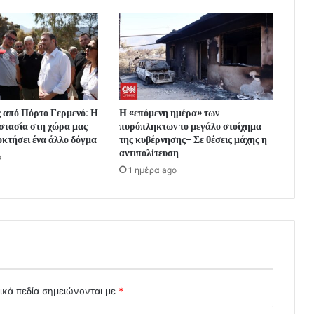
 από Πόρτο Γερμενό: Η
Η «επόμενη ημέρα» των
στασία στη χώρα μας
πυρόπληκτων το μεγάλο στοίχημα
οκτήσει ένα άλλο δόγμα
της κυβέρνησης- Σε θέσεις μάχης η
αντιπολίτευση
o
1 ημέρα ago
ικά πεδία σημειώνονται με
*