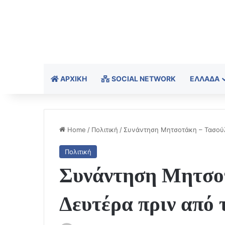
ΑΡΧΙΚΉ
SOCIAL NETWORK
ΕΛΛΆΔΑ
Home
/
Πολιτική
/
Συνάντηση Μητσοτάκη – Τασούλα
Πολιτική
Συνάντηση Μητσο
Δευτέρα πριν από 