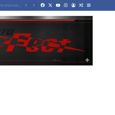
Facebook
X
YouTube
Instagram
Log In
Random Article
Sidebar
Τραγωδία στην Ταϊλάνδη: Σκηνές τρόμου από ένοπλη επίθεση σε σχολείο – Νεκροί μαθητές και δάσκαλοι