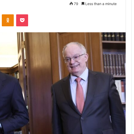
79
Less than a minute
VKontakte
Odnoklassniki
Pocket