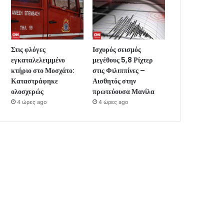
Στις φλόγες
Ισχυρός σεισμός
εγκαταλελειμμένο
μεγέθους 5,8 Ρίχτερ
κτήριο στο Μοσχάτο:
στις Φιλιππίνες –
Καταστράφηκε
Αισθητός στην
ολοσχερώς
πρωτεύουσα Μανίλα
4 ώρες ago
4 ώρες ago