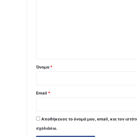
Σ
χ
ό
λ
ι
ο
*
Όνομα
*
Email
*
Αποθήκευσε το όνομά μου, email, και τον ιστό
σχολιάσω.