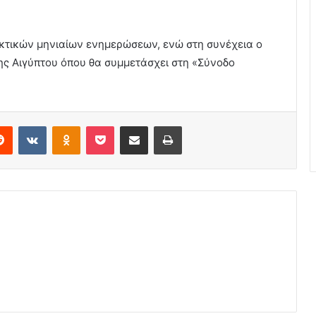
ακτικών μηνιαίων ενημερώσεων, ενώ στη συνέχεια ο
ης Αιγύπτου όπου θα συμμετάσχει στη «Σύνοδο
erest
Reddit
VKontakte
Odnoklassniki
Pocket
Share via Email
Print