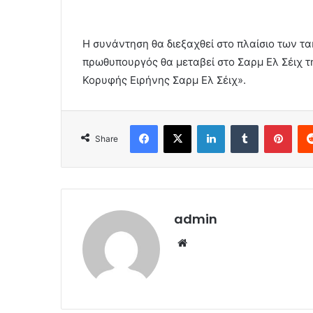
Η συνάντηση θα διεξαχθεί στο πλαίσιο των τ
πρωθυπουργός θα μεταβεί στo Σαρμ Ελ Σέιχ τ
Κορυφής Ειρήνης Σαρμ Ελ Σέιχ».
Facebook
X
LinkedIn
Tumblr
Pint
Share
admin
Website