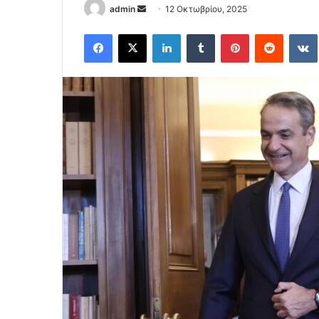
Send
admin
12 Οκτωβρίου, 2025
an
Facebook
X
LinkedIn
Tumblr
Pinterest
Reddit
email