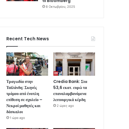
το Bloomberg
8 Οκτωβρίου, 2025
Recent Tech News
Τραγωδία στην
Credia Bank: Στα
Ταϊλάνδη: Σκηνές
53,6 εκατ. ευρώ τα
τρόμου από ένοπλη
επαναλαμβανόμενα
επίθεση σε σχολείο –
λειτουργικά κέρδη
Νεκροί μαθητές και
2 ώρες ago
δάσκαλοι
1 ώρα ago