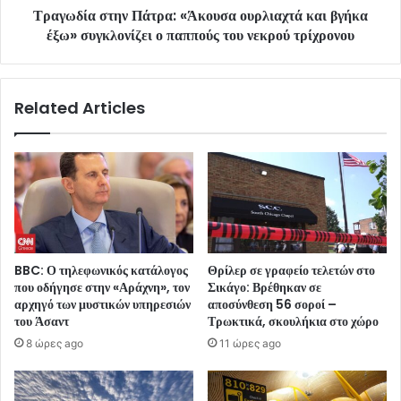
Τραγωδία στην Πάτρα: «Άκουσα ουρλιαχτά και βγήκα
έξω» συγκλονίζει ο παππούς του νεκρού τρίχρονου
Related Articles
BBC: Ο τηλεφωνικός κατάλογος
Θρίλερ σε γραφείο τελετών στο
που οδήγησε στην «Αράχνη», τον
Σικάγο: Βρέθηκαν σε
αρχηγό των μυστικών υπηρεσιών
αποσύνθεση 56 σοροί –
του Άσαντ
Τρωκτικά, σκουλήκια στο χώρο
8 ώρες ago
11 ώρες ago