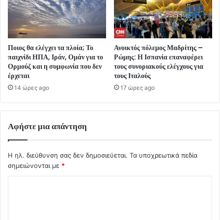
Ποιος θα ελέγχει τα πλοία; Το
Ανοικτός πόλεμος Μαδρίτης –
παιχνίδι ΗΠΑ, Ιράν, Ομάν για το
Ρώμης: Η Ισπανία επαναφέρει
Ορμούζ και η συμφωνία που δεν
τους συνοριακούς ελέγχους για
έρχεται
τους Ιταλούς
14 ώρες ago
17 ώρες ago
Αφήστε μια απάντηση
Η ηλ. διεύθυνση σας δεν δημοσιεύεται.
Τα υποχρεωτικά πεδία
σημειώνονται με
*
Σ
χ
ό