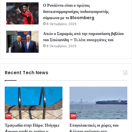
Ο Ρονάλντο είναι ο πρώτος
δισεκατομμυριούχος ποδοσφαιριστής
σύμφωνα με το Bloomberg
8 Οκτωβρίου, 2025
Απών ο Σαμαράς από την παρουσίαση βιβλίου
του Στυλιανίδη – Τι λένε συνεργάτες του
8 Οκτωβρίου, 2025
Recent Tech News
Τραγωδία στην Πάρο: Πνίγηκε
Επιφυλακτικές οι χώρες του
4χρονο παιδί σε πισίνα –
Κόλπου απέναντι στις