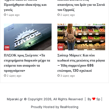
Προσήχθησαν ιδιοκτήτης και
απαιτήσεις του Ιράν για τα Στενά
γονείς
του Ορμούζ
1 ώρα ago
2 ώρες ago
ΠΑΣΟΚ προς Σκέρτσο: «Τα
Σούπερ Μάρκετ: Και νέοι
επιχειρήματα διαρκούν μέχρι τα
κωδικοί στις μειώσεις στα ράφια
επόμενα που αναιρούν τα
– Ήδη συμμετέχουν 686
προηγούμενα»
επώνυμοι, 130 σχολικοί
2 ώρες ago
3 ώρες ago
Mparaki.gr © Copyright 2026, All Rights Reserved | By
Sp
|
Proudly Hosted by
RealHosting