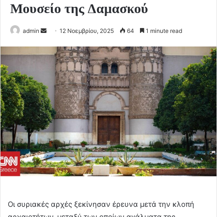
Μουσείο της Δαμασκού
Send
admin
12 Νοεμβρίου, 2025
64
1 minute read
an
email
Οι συριακές αρχές ξεκίνησαν έρευνα μετά την κλοπή
αρχαιοτήτων, μεταξύ των οποίων αγάλματα της