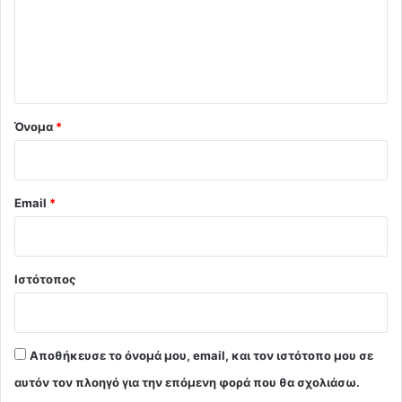
λ
ι
ο
*
Όνομα
*
Email
*
Ιστότοπος
Αποθήκευσε το όνομά μου, email, και τον ιστότοπο μου σε
αυτόν τον πλοηγό για την επόμενη φορά που θα σχολιάσω.