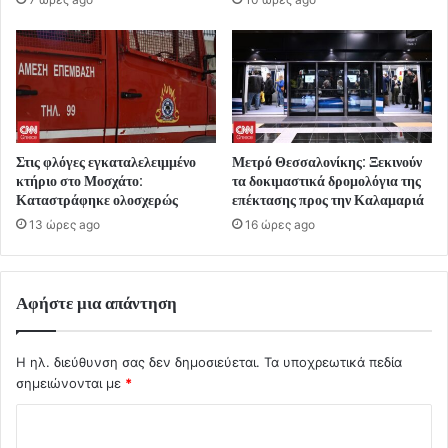
Στις φλόγες εγκαταλελειμμένο
Μετρό Θεσσαλονίκης: Ξεκινούν
κτήριο στο Μοσχάτο:
τα δοκιμαστικά δρομολόγια της
Καταστράφηκε ολοσχερώς
επέκτασης προς την Καλαμαριά
13 ώρες ago
16 ώρες ago
Αφήστε μια απάντηση
Η ηλ. διεύθυνση σας δεν δημοσιεύεται.
Τα υποχρεωτικά πεδία
σημειώνονται με
*
Σ