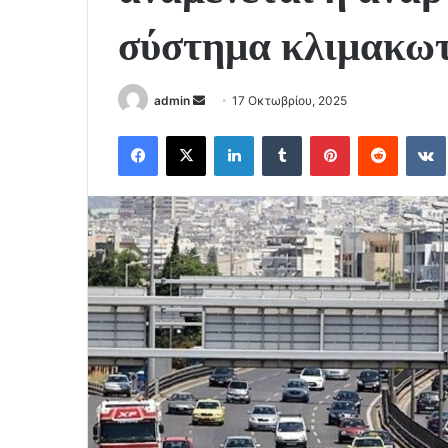
σύστημα κλιμακω
Send
admin
17 Οκτωβρίου, 2025
an
Facebook
X
LinkedIn
Tumblr
Pinterest
Reddit
email