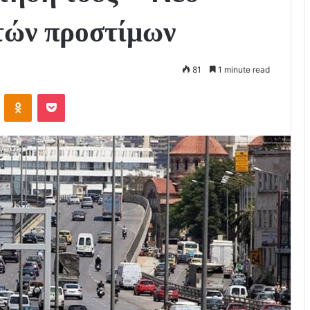
τών προστίμων
81
1 minute read
VKontakte
Odnoklassniki
Pocket