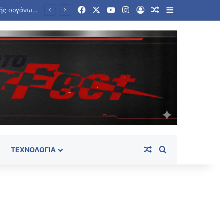
Facebook
X
YouTube
Instagram
Log In
Random Article
Sidebar
BBC: Ο τηλεφωνικός κατάλογος που οδήγησε στην «Αράχνη», τον αρχηγό των μυστικών υπηρεσιών του Άσαντ
Random Article
Search for
ΤΕΧΝΟΛΟΓΊΑ