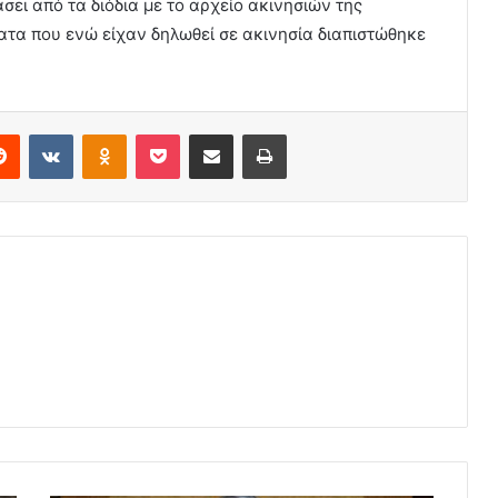
σει από τα διόδια με το αρχείο ακινησιών της
ατα που ενώ είχαν δηλωθεί σε ακινησία διαπιστώθηκε
erest
Reddit
VKontakte
Odnoklassniki
Pocket
Share via Email
Print