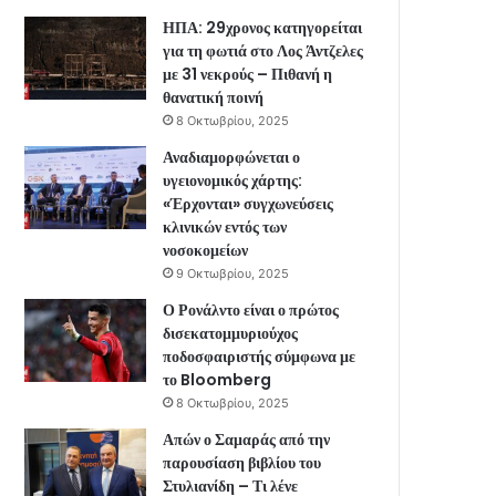
ΗΠΑ: 29χρονος κατηγορείται
για τη φωτιά στο Λος Άντζελες
με 31 νεκρούς – Πιθανή η
θανατική ποινή
8 Οκτωβρίου, 2025
Αναδιαμορφώνεται ο
υγειονομικός χάρτης:
«Έρχονται» συγχωνεύσεις
κλινικών εντός των
νοσοκομείων
9 Οκτωβρίου, 2025
Ο Ρονάλντο είναι ο πρώτος
δισεκατομμυριούχος
ποδοσφαιριστής σύμφωνα με
το Bloomberg
8 Οκτωβρίου, 2025
Απών ο Σαμαράς από την
παρουσίαση βιβλίου του
Στυλιανίδη – Τι λένε