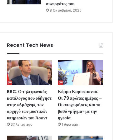
συνεργάτες του
8 Οκτωβρίου, 2025
Recent Tech News
BBC: Ο τηλεφωνικός
Κόμμα Καρυστιανού:
κατάλογος που οδήγησε
Οι 79 πρώτες ημέρες –
στην «Αράχνη», τον
Οι αποχωρήσεις και το
αρχηγό των μυστικών
βαθύ «ρήγμα» με την
υπηρεσιών του Άσαντ
ηγεσία
37 λεπτά ago
1 ώρα ago