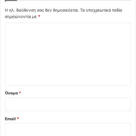
Η ηλ. διεύθυνση σας δεν δημοσιεύεται.
Τα υποχρεωτικά πεδία
σημειώνονται με
*
Σ
χ
ό
λ
ι
ο
*
Όνομα
*
Email
*