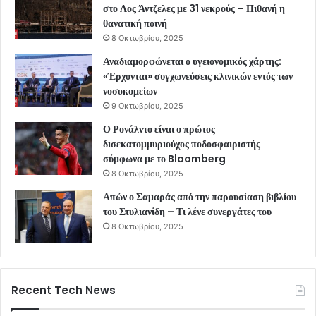
στο Λος Άντζελες με 31 νεκρούς – Πιθανή η
θανατική ποινή
8 Οκτωβρίου, 2025
Αναδιαμορφώνεται ο υγειονομικός χάρτης:
«Έρχονται» συγχωνεύσεις κλινικών εντός των
νοσοκομείων
9 Οκτωβρίου, 2025
Ο Ρονάλντο είναι ο πρώτος
δισεκατομμυριούχος ποδοσφαιριστής
σύμφωνα με το Bloomberg
8 Οκτωβρίου, 2025
Απών ο Σαμαράς από την παρουσίαση βιβλίου
του Στυλιανίδη – Τι λένε συνεργάτες του
8 Οκτωβρίου, 2025
Recent Tech News