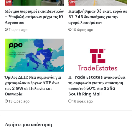
Μόνιμοι διορισμοί εκπαιδευτικών
Καταβλήθηκαν 33 εκατ. ευρώ σε
– Υποβολή αιτήσεων μέχρι τις 10
67.746 δικαιούχους για την
Αυγούστου
αγορά λιπασμάτων
7 ώρες ago
10 ώρες ago
Όμιλος ΔΕΗ: Νέα συμφωνία για
Η Trade Estates ανακοινώνει
χαρτοφυλάκιο έργων ΑΠΕ άνω
τη συμφωνία για την απόκτηση
των 2 GW σε Πολωνία και
ποσοστού 50% στο Sofia
Ουγγαρία
South Ring Mall
13 ώρες ago
16 ώρες ago
Αφήστε μια απάντηση