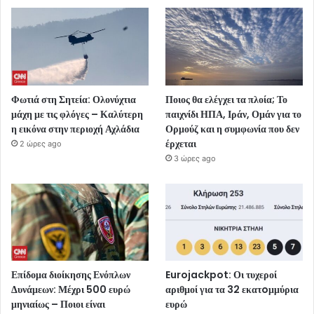
Φωτιά στη Σητεία: Ολονύχτια
Ποιος θα ελέγχει τα πλοία; Το
μάχη με τις φλόγες – Καλύτερη
παιχνίδι ΗΠΑ, Ιράν, Ομάν για το
η εικόνα στην περιοχή Αχλάδια
Ορμούζ και η συμφωνία που δεν
έρχεται
2 ώρες ago
3 ώρες ago
Επίδομα διοίκησης Ενόπλων
Eurojackpot: Οι τυχεροί
Δυνάμεων: Μέχρι 500 ευρώ
αριθμοί για τα 32 εκατoμμύρια
μηνιαίως – Ποιοι είναι
ευρώ