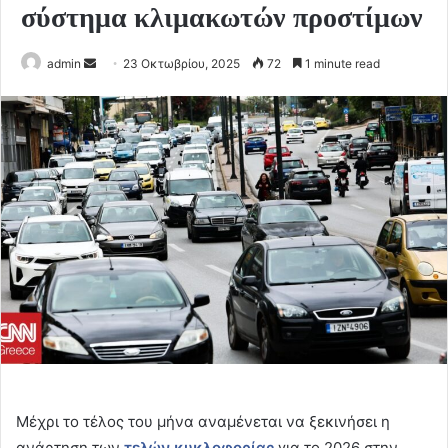
σύστημα κλιμακωτών προστίμων
Send
admin
23 Οκτωβρίου, 2025
72
1 minute read
an
email
Μέχρι το τέλος του μήνα αναμένεται να ξεκινήσει η
ανάρτηση των
τελών κυκλοφορίας
για το 2026 στην