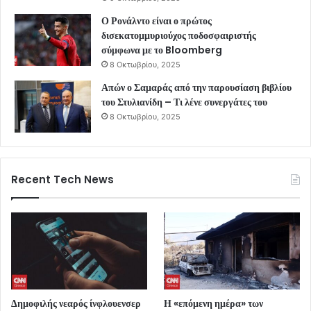
Ο Ρονάλντο είναι ο πρώτος
δισεκατομμυριούχος ποδοσφαιριστής
σύμφωνα με το Bloomberg
8 Οκτωβρίου, 2025
Απών ο Σαμαράς από την παρουσίαση βιβλίου
του Στυλιανίδη – Τι λένε συνεργάτες του
8 Οκτωβρίου, 2025
Recent Tech News
Δημοφιλής νεαρός ίνφλουενσερ
Η «επόμενη ημέρα» των