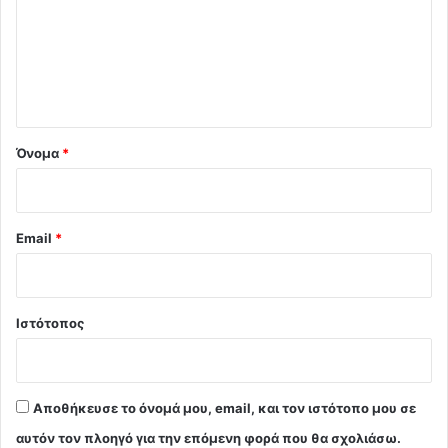
λ
ι
ο
*
Όνομα
*
Email
*
Ιστότοπος
Αποθήκευσε το όνομά μου, email, και τον ιστότοπο μου σε
αυτόν τον πλοηγό για την επόμενη φορά που θα σχολιάσω.