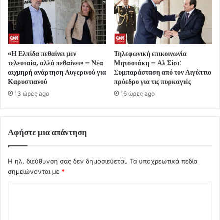
«Η Ελπίδα πεθαίνει μεν
Τηλεφωνική επικοινωνία
τελευταία, αλλά πεθαίνει» – Νέα
Μητσοτάκη – Αλ Σίσι:
αιχμηρή ανάρτηση Αυγερινού για
Συμπαράσταση από τον Αιγύπτιο
Καρυστιανού
πρόεδρο για τις πυρκαγιές
13 ώρες ago
16 ώρες ago
Αφήστε μια απάντηση
Η ηλ. διεύθυνση σας δεν δημοσιεύεται.
Τα υποχρεωτικά πεδία
σημειώνονται με
*
Σ
χ
ό