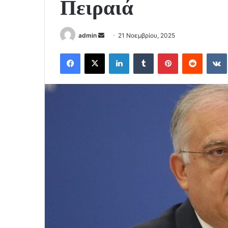
Πειραιά
Send
admin
21 Νοεμβρίου, 2025
an
Facebook
X
LinkedIn
Tumblr
Pinterest
Reddit
email