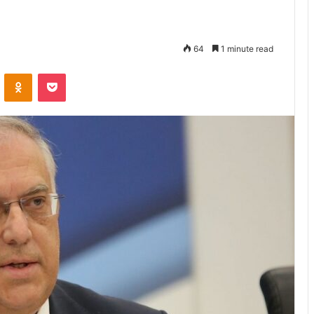
64
1 minute read
VKontakte
Odnoklassniki
Pocket