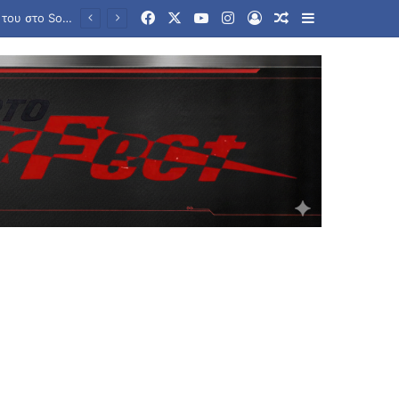
Facebook
X
YouTube
Instagram
Log In
Random Article
Sidebar
ΣΕΦ: Το Ελεγκτικό ακύρωσε τον διαγωνισμό για ενεργειακη αναβάθμιση – Ορισε νέο για τις 10 Σεπτέμβρη