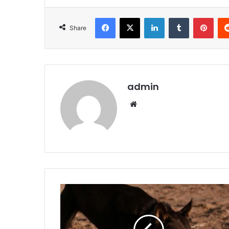
Facebook
X
LinkedIn
Tumblr
Pint
Share
admin
Website