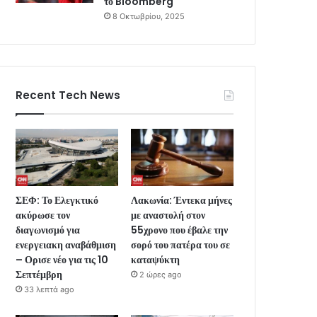
το Bloomberg
8 Οκτωβρίου, 2025
Recent Tech News
ΣΕΦ: Το Ελεγκτικό
Λακωνία: Έντεκα μήνες
ακύρωσε τον
με αναστολή στον
διαγωνισμό για
55χρονο που έβαλε την
ενεργειακη αναβάθμιση
σορό του πατέρα του σε
– Ορισε νέο για τις 10
καταψύκτη
Σεπτέμβρη
2 ώρες ago
33 λεπτά ago