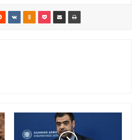
erest
Reddit
VKontakte
Odnoklassniki
Pocket
Share via Email
Print