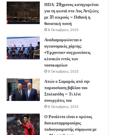
ΗΠΑ: 29χρονος κατηγορείται
για τη φωτιά στο Λος Άντζελες
με 31 νεκρούς – Πιθανή η
θανατική ποινή
8 Οκτωβρίου, 2025
Αναδιαμορφώνεται ο
υγειονομικός χάρτης:
«Έρχονται» συγχωνεύσεις
κλινικών εντός των
νοσοκομείων
9 Οκτωβρίου, 2025
Απών ο Σαμαράς από την
παρουσίαση βιβλίου του
Στυλιανίδη – Τι λένε
συνεργάτες του
8 Οκτωβρίου, 2025
Ο Ρονάλντο είναι ο πρώτος
δισεκατομμυριούχος
ποδοσφαιριστής σύμφωνα με